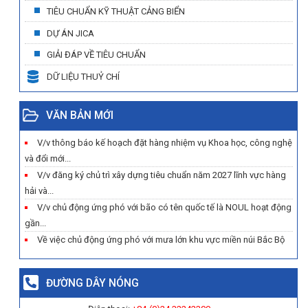
TIÊU CHUẨN KỸ THUẬT CẢNG BIỂN
DỰ ÁN JICA
GIẢI ĐÁP VỀ TIÊU CHUẨN
DỮ LIỆU THUỶ CHÍ
VĂN BẢN MỚI
V/v thông báo kế hoạch đặt hàng nhiệm vụ Khoa học, công nghệ
và đổi mới...
V/v đăng ký chủ trì xây dựng tiêu chuẩn năm 2027 lĩnh vực hàng
hải và...
V/v chủ động ứng phó với bão có tên quốc tế là NOUL hoạt động
gần...
Về việc chủ động ứng phó với mưa lớn khu vực miền núi Bắc Bộ
ĐƯỜNG DÂY NÓNG