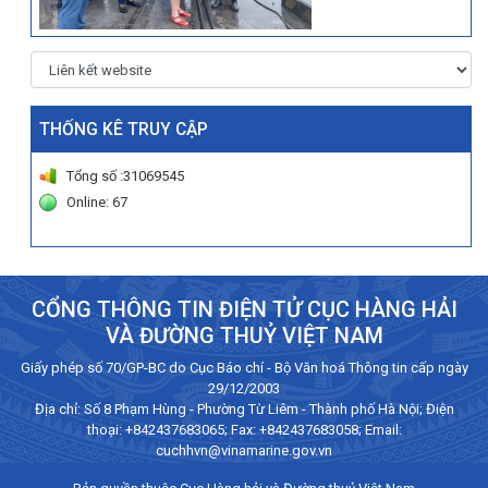
THỐNG KÊ TRUY CẬP
Tổng số :31069545
Online: 67
CỔNG THÔNG TIN ĐIỆN TỬ CỤC HÀNG HẢI
VÀ ĐƯỜNG THUỶ VIỆT NAM
Giấy phép số 70/GP-BC do Cục Báo chí - Bộ Văn hoá Thông tin cấp ngày
29/12/2003
Địa chỉ: Số 8 Phạm Hùng - Phường Từ Liêm - Thành phố Hà Nội; Điện
thoại:
+842437683065
; Fax: +842437683058; Email:
cuchhvn@vinamarine.gov.vn