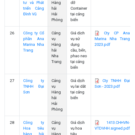
tư và Phát
Hàng
dỡ
triển Cảng
hải
Container
Đình Vũ
Hải
tại cảng
Phòng
biển
26
Công ty Cổ
Cảng
Giá dịch
Cty CP Ana
phần Ana
vụ
vụ sử
Marina Nha Trang
Marina Nha
Hàng
dụng
2023.pdf
Trang
hải
cầu, bến,
Nha
phao neo
Trang
tại cảng
biển
27
Công ty
Cảng
Giá dịch
Cty TNHH Đại
TNHH Đại
vụ
vụ lai dắt
Sơn - 2023.pdf
Sơn
Hàng
tại cảng
hải
biển
Hải
Phòng
28
Công ty
Cảng
Giá dịch
1413.CHHVN-
Hoa tiêu
vụ
vụ hoa
VTDVHH.signed.pdf
hàng hải
Hàng
tiêu