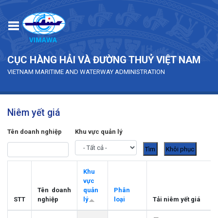
Skip to main content
CỤC HÀNG HẢI VÀ ĐƯỜNG THUỶ VIỆT NAM
VIETNAM MARITIME AND WATERWAY ADMINISTRATION
Niêm yết giá
Tên doanh nghiệp
Khu vực quản lý
Khu
vực
Tên doanh
quản
Phân
STT
nghiệp
lý
loại
Tải niêm yết giá