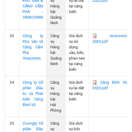
KHO VẬN &
vụ
vụ lai dắt
2023.pdf
CẢNG CẨM
Hàng
tại cảng
PHẢ -
hải
biển
VINACOMIN
Quảng
Ninh
23
Công ty
Cảng
Giá dịch
vinacomin
Kho vận và
vụ
vụ sử
2023.pdf
Cảng Cẩm
Hàng
dụng
Phả
hải
cầu, bến,
Vinacomin
Quảng
phao neo
Ninh
tại cảng
biển
24
Công ty Cổ
Cảng
Giá dịch
Cảng Đình Vũ
phần Đầu
vụ
vụ lai dắt
2023.pdf
tư và Phát
Hàng
tại cảng
triển Cảng
hải
biển
Đình Vũ
Hải
Phòng
25
Coongty Cổ
Cảng
Giá dịch
phần Đầu
vụ
vụ bốc