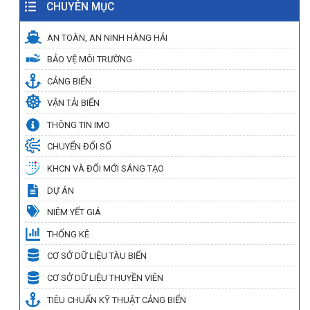
CHUYÊN MỤC
AN TOÀN, AN NINH HÀNG HẢI
BẢO VỆ MÔI TRƯỜNG
CẢNG BIỂN
VẬN TẢI BIỂN
THÔNG TIN IMO
CHUYỂN ĐỔI SỐ
KHCN VÀ ĐỔI MỚI SÁNG TẠO
DỰ ÁN
NIÊM YẾT GIÁ
THỐNG KÊ
CƠ SỞ DỮ LIỆU TÀU BIỂN
CƠ SỞ DỮ LIỆU THUYỀN VIÊN
TIÊU CHUẨN KỸ THUẬT CẢNG BIỂN