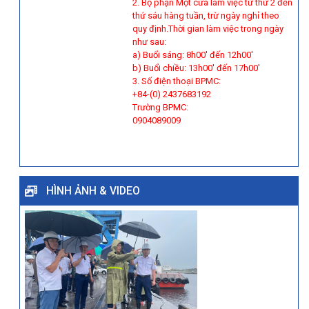
2. Bộ phận Một cửa làm việc từ thứ 2 đến
thứ sáu hàng tuần, trừ ngày nghỉ theo
quy định.Thời gian làm việc trong ngày
như sau:
a) Buổi sáng: 8h00' đến 12h00'
b) Buổi chiều: 13h00' đến 17h00'
3. Số điện thoại BPMC:
+84-(0) 2437683192
Trường BPMC:
0904089009
HÌNH ẢNH & VIDEO