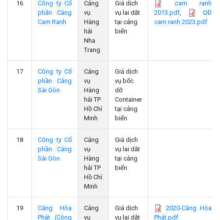
16
Công ty Cổ
Cảng
Giá dịch
cam ranh
phần Cảng
vụ
vụ lai dắt
2013.pdf
,
QĐ
Cam Ranh
Hàng
tại cảng
cam ranh 2023.pdf
hải
biển
Nha
Trang
17
Công ty Cổ
Cảng
Giá dịch
phần Cảng
vụ
vụ bốc
Sài Gòn
Hàng
dỡ
hải TP
Container
Hồ Chí
tại cảng
Minh
biển
18
Công ty Cổ
Cảng
Giá dịch
phần Cảng
vụ
vụ lai dắt
Sài Gòn
Hàng
tại cảng
hải TP
biển
Hồ Chí
Minh
19
Cảng Hòa
Cảng
Giá dịch
2020-Cảng Hòa
Phát (Công
vụ
vụ lai dắt
Phát.pdf