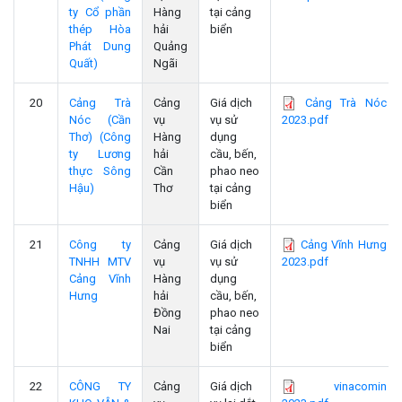
ty Cổ phần
Hàng
tại cảng
thép Hòa
hải
biển
Phát Dung
Quảng
Quất)
Ngãi
20
Cảng Trà
Cảng
Giá dịch
Cảng Trà Nóc
Nóc (Cần
vụ
vụ sử
2023.pdf
Thơ) (Công
Hàng
dụng
ty Lương
hải
cầu, bến,
thực Sông
Cần
phao neo
Hậu)
Thơ
tại cảng
biển
21
Công ty
Cảng
Giá dịch
Cảng Vĩnh Hưng
TNHH MTV
vụ
vụ sử
2023.pdf
Cảng Vĩnh
Hàng
dụng
Hưng
hải
cầu, bến,
Đồng
phao neo
Nai
tại cảng
biển
22
CÔNG TY
Cảng
Giá dịch
vinacomin