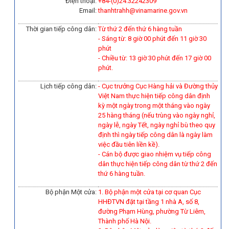
Điện thoại:
+84-(0)
24.32242309
Email:
thanhtrahh@vinamarine.gov.vn
Thời gian tiếp công dân:
Từ thứ 2 đến thứ 6 hàng tuần
- Sáng từ: 8 giờ 00 phút đến 11 giờ 30
phút
- Chiều từ: 13 giờ 30 phút đến 17 giờ 00
phút.
Lịch tiếp công dân:
- Cục trưởng Cục Hàng hải và Đường thủy
Việt Nam thực hiện tiếp công dân định
kỳ một ngày trong một tháng vào ngày
25 hàng tháng (nếu trùng vào ngày nghỉ,
ngày lễ, ngày Tết, ngày nghỉ bù theo quy
định thì ngày tiếp công dân là ngày làm
việc đầu tiên liền kề).
-
Cán bộ được giao nhiệm vụ tiếp công
dân thực hiện tiếp công dân từ thứ 2 đến
thứ 6 hàng tuần.
Bộ phận Một cửa:
1. Bộ phận một cửa tại cơ quan Cục
HHĐTVN đặt tại tầng 1 nhà A, số 8,
đường Phạm Hùng, phường Từ Liêm,
Thành phố Hà Nội.