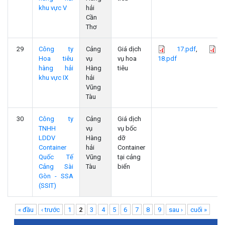
khu vực V
hải
Cần
Thơ
29
Công ty
Cảng
Giá dịch
17.pdf
,
Hoa tiêu
vụ
vụ hoa
18.pdf
hàng hải
Hàng
tiêu
khu vực IX
hải
Vũng
Tàu
30
Công ty
Cảng
Giá dịch
TNHH
vụ
vụ bốc
LDDV
Hàng
dỡ
Container
hải
Container
Quốc Tế
Vũng
tại cảng
Cảng Sài
Tàu
biển
Gòn - SSA
(SSIT)
Pages
« đầu
‹ trước
1
2
3
4
5
6
7
8
9
sau ›
cuối »