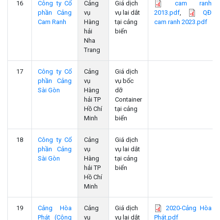
16
Công ty Cổ
Cảng
Giá dịch
cam ranh
phần Cảng
vụ
vụ lai dắt
2013.pdf
,
QĐ
Cam Ranh
Hàng
tại cảng
cam ranh 2023.pdf
hải
biển
Nha
Trang
17
Công ty Cổ
Cảng
Giá dịch
phần Cảng
vụ
vụ bốc
Sài Gòn
Hàng
dỡ
hải TP
Container
Hồ Chí
tại cảng
Minh
biển
18
Công ty Cổ
Cảng
Giá dịch
phần Cảng
vụ
vụ lai dắt
Sài Gòn
Hàng
tại cảng
hải TP
biển
Hồ Chí
Minh
19
Cảng Hòa
Cảng
Giá dịch
2020-Cảng Hòa
Phát (Công
vụ
vụ lai dắt
Phát.pdf