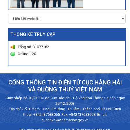
THỐNG KÊ TRUY CẬP
Tổng số :31077182
Online: 120
CỔNG THÔNG TIN ĐIỆN TỬ CỤC HÀNG HẢI
VÀ ĐƯỜNG THUỶ VIỆT NAM
Giấy phép số 70/GP-BC do Cục Báo chí - Bộ Văn hoá Thông tin cấp ngày
29/12/2003
Địa chỉ: Số 8 Phạm Hùng - Phường Từ Liêm - Thành phố Hà Nội; Điện
thoại:
+842437683065
; Fax: +842437683058; Email:
cuchhvn@vinamarine.gov.vn