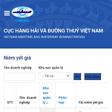
Skip to main content
CỤC HÀNG HẢI VÀ ĐƯỜNG THUỶ VIỆT NAM
VIETNAM MARITIME AND WATERWAY ADMINISTRATION
Niêm yết giá
Tên doanh nghiệp
Khu vực quản lý
Khu
vực
Tên doanh
quản
Phân
STT
nghiệp
lý
loại
Tải niêm yết giá