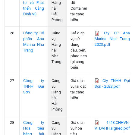
tư và Phát
Hàng
dỡ
triển Cảng
hải
Container
Đình Vũ
Hải
tại cảng
Phòng
biển
26
Công ty Cổ
Cảng
Giá dịch
Cty CP Ana
phần Ana
vụ
vụ sử
Marina Nha Trang
Marina Nha
Hàng
dụng
2023.pdf
Trang
hải
cầu, bến,
Nha
phao neo
Trang
tại cảng
biển
27
Công ty
Cảng
Giá dịch
Cty TNHH Đại
TNHH Đại
vụ
vụ lai dắt
Sơn - 2023.pdf
Sơn
Hàng
tại cảng
hải
biển
Hải
Phòng
28
Công ty
Cảng
Giá dịch
1413.CHHVN-
Hoa tiêu
vụ
vụ hoa
VTDVHH.signed.pdf
hàng hải
Hàng
tiêu