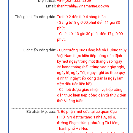
Điện thoại:
+84-(0)
24.32242309
Email:
thanhtrahh@vinamarine.gov.vn
Thời gian tiếp công dân:
Từ thứ 2 đến thứ 6 hàng tuần
- Sáng từ: 8 giờ 00 phút đến 11 giờ 30
phút
- Chiều từ: 13 giờ 30 phút đến 17 giờ 00
phút.
Lịch tiếp công dân:
- Cục trưởng Cục Hàng hải và Đường thủy
Việt Nam thực hiện tiếp công dân định
kỳ một ngày trong một tháng vào ngày
25 hàng tháng (nếu trùng vào ngày nghỉ,
ngày lễ, ngày Tết, ngày nghỉ bù theo quy
định thì ngày tiếp công dân là ngày làm
việc đầu tiên liền kề).
-
Cán bộ được giao nhiệm vụ tiếp công
dân thực hiện tiếp công dân từ thứ 2 đến
thứ 6 hàng tuần.
Bộ phận Một cửa:
1. Bộ phận một cửa tại cơ quan Cục
HHĐTVN đặt tại tầng 1 nhà A, số 8,
đường Phạm Hùng, phường Từ Liêm,
Thành phố Hà Nội.