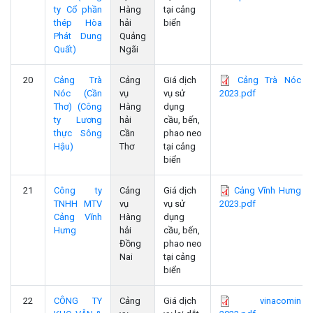
ty Cổ phần
Hàng
tại cảng
thép Hòa
hải
biển
Phát Dung
Quảng
Quất)
Ngãi
20
Cảng Trà
Cảng
Giá dịch
Cảng Trà Nóc
Nóc (Cần
vụ
vụ sử
2023.pdf
Thơ) (Công
Hàng
dụng
ty Lương
hải
cầu, bến,
thực Sông
Cần
phao neo
Hậu)
Thơ
tại cảng
biển
21
Công ty
Cảng
Giá dịch
Cảng Vĩnh Hưng
TNHH MTV
vụ
vụ sử
2023.pdf
Cảng Vĩnh
Hàng
dụng
Hưng
hải
cầu, bến,
Đồng
phao neo
Nai
tại cảng
biển
22
CÔNG TY
Cảng
Giá dịch
vinacomin