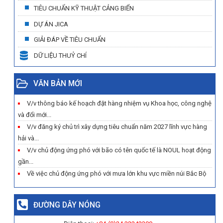
TIÊU CHUẨN KỸ THUẬT CẢNG BIỂN
DỰ ÁN JICA
GIẢI ĐÁP VỀ TIÊU CHUẨN
DỮ LIỆU THUỶ CHÍ
VĂN BẢN MỚI
V/v thông báo kế hoạch đặt hàng nhiệm vụ Khoa học, công nghệ
và đổi mới...
V/v đăng ký chủ trì xây dựng tiêu chuẩn năm 2027 lĩnh vực hàng
hải và...
V/v chủ động ứng phó với bão có tên quốc tế là NOUL hoạt động
gần...
Về việc chủ động ứng phó với mưa lớn khu vực miền núi Bắc Bộ
ĐƯỜNG DÂY NÓNG