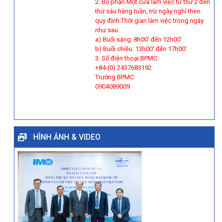
2. Bộ phận Một cửa làm việc từ thứ 2 đến
thứ sáu hàng tuần, trừ ngày nghỉ theo
quy định.Thời gian làm việc trong ngày
như sau:
a) Buổi sáng: 8h00' đến 12h00'
b) Buổi chiều: 13h00' đến 17h00'
3. Số điện thoại BPMC:
+84-(0) 2437683192
Trường BPMC:
0904089009
HÌNH ẢNH & VIDEO