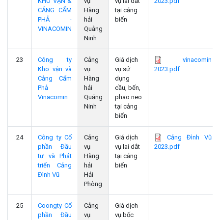
KHO VẬN &
vụ
vụ lai dắt
2023.pdf
CẢNG CẨM
Hàng
tại cảng
PHẢ -
hải
biển
VINACOMIN
Quảng
Ninh
23
Công ty
Cảng
Giá dịch
vinacomin
Kho vận và
vụ
vụ sử
2023.pdf
Cảng Cẩm
Hàng
dụng
Phả
hải
cầu, bến,
Vinacomin
Quảng
phao neo
Ninh
tại cảng
biển
24
Công ty Cổ
Cảng
Giá dịch
Cảng Đình Vũ
phần Đầu
vụ
vụ lai dắt
2023.pdf
tư và Phát
Hàng
tại cảng
triển Cảng
hải
biển
Đình Vũ
Hải
Phòng
25
Coongty Cổ
Cảng
Giá dịch
phần Đầu
vụ
vụ bốc