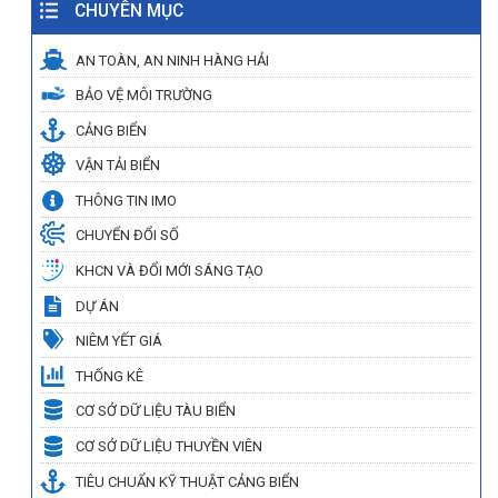
CHUYÊN MỤC
AN TOÀN, AN NINH HÀNG HẢI
BẢO VỆ MÔI TRƯỜNG
CẢNG BIỂN
VẬN TẢI BIỂN
THÔNG TIN IMO
CHUYỂN ĐỔI SỐ
KHCN VÀ ĐỔI MỚI SÁNG TẠO
DỰ ÁN
NIÊM YẾT GIÁ
THỐNG KÊ
CƠ SỞ DỮ LIỆU TÀU BIỂN
CƠ SỞ DỮ LIỆU THUYỀN VIÊN
TIÊU CHUẨN KỸ THUẬT CẢNG BIỂN