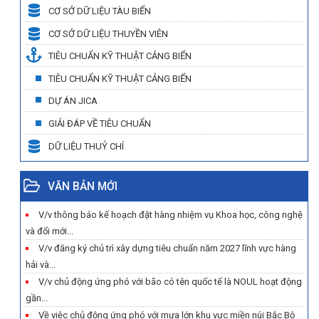
CƠ SỞ DỮ LIỆU TÀU BIỂN
CƠ SỞ DỮ LIỆU THUYỀN VIÊN
TIÊU CHUẨN KỸ THUẬT CẢNG BIỂN
TIÊU CHUẨN KỸ THUẬT CẢNG BIỂN
DỰ ÁN JICA
GIẢI ĐÁP VỀ TIÊU CHUẨN
DỮ LIỆU THUỶ CHÍ
VĂN BẢN MỚI
V/v thông báo kế hoạch đặt hàng nhiệm vụ Khoa học, công nghệ
và đổi mới...
V/v đăng ký chủ trì xây dựng tiêu chuẩn năm 2027 lĩnh vực hàng
hải và...
V/v chủ động ứng phó với bão có tên quốc tế là NOUL hoạt động
gần...
Về việc chủ động ứng phó với mưa lớn khu vực miền núi Bắc Bộ