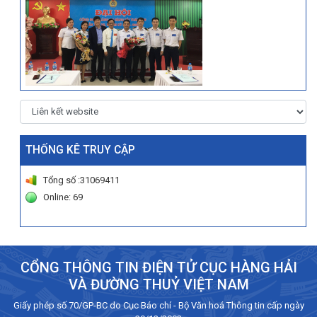
THỐNG KÊ TRUY CẬP
Tổng số :31069411
Online: 69
CỔNG THÔNG TIN ĐIỆN TỬ CỤC HÀNG HẢI
VÀ ĐƯỜNG THUỶ VIỆT NAM
Giấy phép số 70/GP-BC do Cục Báo chí - Bộ Văn hoá Thông tin cấp ngày