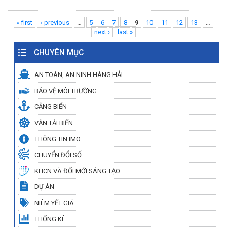
Pages
« first
‹ previous
…
5
6
7
8
9
10
11
12
13
…
next ›
last »
CHUYÊN MỤC
AN TOÀN, AN NINH HÀNG HẢI
BẢO VỆ MÔI TRƯỜNG
CẢNG BIỂN
VẬN TẢI BIỂN
THÔNG TIN IMO
CHUYỂN ĐỔI SỐ
KHCN VÀ ĐỔI MỚI SÁNG TẠO
DỰ ÁN
NIÊM YẾT GIÁ
THỐNG KÊ