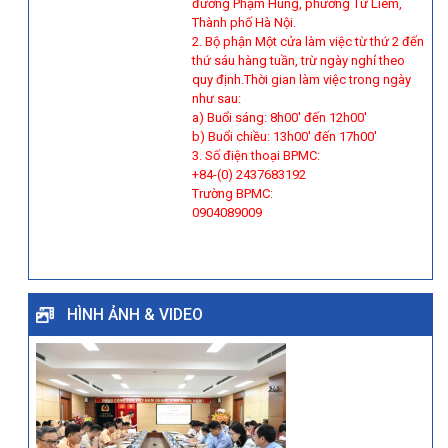
đường Phạm Hùng, phường Từ Liêm,
Thành phố Hà Nội.
2. Bộ phận Một cửa làm việc từ thứ 2 đến
thứ sáu hàng tuần, trừ ngày nghỉ theo
quy định.Thời gian làm việc trong ngày
như sau:
a) Buổi sáng: 8h00' đến 12h00'
b) Buổi chiều: 13h00' đến 17h00'
3. Số điện thoại BPMC:
+84-(0) 2437683192
Trường BPMC:
0904089009
HÌNH ẢNH & VIDEO