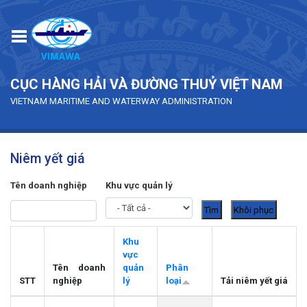
Skip to main content
CỤC HÀNG HẢI VÀ ĐƯỜNG THUỶ VIỆT NAM
VIETNAM MARITIME AND WATERWAY ADMINISTRATION
Niêm yết giá
Tên doanh nghiệp
Khu vực quản lý
Khu
vực
Tên doanh
quản
Phân
STT
nghiệp
lý
loại
Tải niêm yết giá