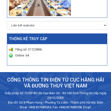
THỐNG KÊ TRUY CẬP
Tổng số :31125896
Online: 64
CỔNG THÔNG TIN ĐIỆN TỬ CỤC HÀNG HẢI
VÀ ĐƯỜNG THUỶ VIỆT NAM
Giấy phép số 70/GP-BC do Cục Báo chí - Bộ Văn hoá Thông tin cấp ngày
29/12/2003
Địa chỉ: Số 8 Phạm Hùng - Phường Từ Liêm - Thành phố Hà Nội; Điện
thoại:
+842437683065
; Fax: +842437683058; Email: