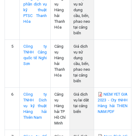
phần dịch vụ
vụ
vụ sử
kỹ thuật
Hàng
dụng
PTSC Thanh
hải
cầu, bến,
Hóa
Thanh
phao neo
Hóa
tại cảng
biển
5
Công ty
Cảng
Giá dịch
TNHH Cảng
vụ
vụ sử
quốc tế Nghi
Hàng
dụng
Sơn
hải
cầu, bến,
Thanh
phao neo
Hóa
tại cảng
biển
6
Công ty
Cảng
Giá dịch
NIEM YET GIA
TNHH Dịch
vụ
vụ lai dắt
2023 - Cty tNHH
vụ kỹ thuật
Hàng
tại cảng
Hàng hải THIEN
Hàng hải
hải TP
biển
NAM.PDF
Thiên Nam
Hồ Chí
Minh