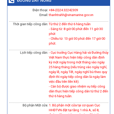
ĐƯỜNG DÂY NÓNG
Điện thoại:
+84-(0)
24.32242309
Email:
thanhtrahh@vinamarine.gov.vn
Thời gian tiếp công dân:
Từ thứ 2 đến thứ 6 hàng tuần
- Sáng từ: 8 giờ 00 phút đến 11 giờ 30
phút
- Chiều từ: 13 giờ 30 phút đến 17 giờ 00
phút.
Lịch tiếp công dân:
- Cục trưởng Cục Hàng hải và Đường thủy
Việt Nam thực hiện tiếp công dân định
kỳ một ngày trong một tháng vào ngày
25 hàng tháng (nếu trùng vào ngày nghỉ,
ngày lễ, ngày Tết, ngày nghỉ bù theo quy
định thì ngày tiếp công dân là ngày làm
việc đầu tiên liền kề).
-
Cán bộ được giao nhiệm vụ tiếp công
dân thực hiện tiếp công dân từ thứ 2 đến
thứ 6 hàng tuần.
Bộ phận Một cửa:
1. Bộ phận một cửa tại cơ quan Cục
HHĐTVN đặt tại tầng 1 nhà A, số 8,