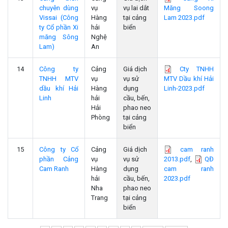
chuyên dùng
vụ
vụ lai dắt
Măng Soong
Vissai (Công
Hàng
tại cảng
Lam 2023.pdf
ty Cổ phần Xi
hải
biển
măng Sông
Nghệ
Lam)
An
14
Công ty
Cảng
Giá dịch
Cty TNHH
TNHH MTV
vụ
vụ sử
MTV Dầu khí Hải
dầu khí Hải
Hàng
dụng
Linh-2023.pdf
Linh
hải
cầu, bến,
Hải
phao neo
Phòng
tại cảng
biển
15
Công ty Cổ
Cảng
Giá dịch
cam ranh
phần Cảng
vụ
vụ sử
2013.pdf
,
QĐ
Cam Ranh
Hàng
dụng
cam ranh
hải
cầu, bến,
2023.pdf
Nha
phao neo
Trang
tại cảng
biển