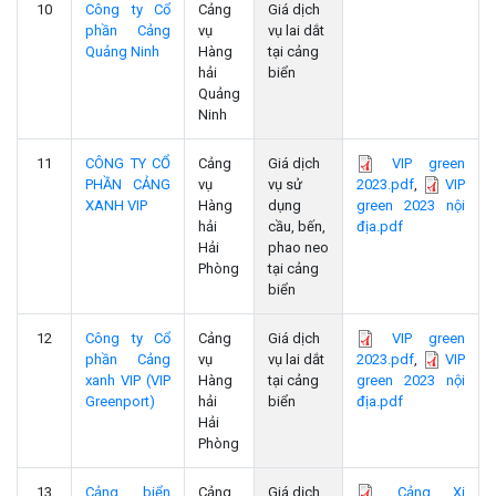
10
Công ty Cổ
Cảng
Giá dịch
phần Cảng
vụ
vụ lai dắt
Quảng Ninh
Hàng
tại cảng
hải
biển
Quảng
Ninh
11
CÔNG TY CỔ
Cảng
Giá dịch
VIP green
PHẦN CẢNG
vụ
vụ sử
2023.pdf
,
VIP
XANH VIP
Hàng
dụng
green 2023 nội
hải
cầu, bến,
địa.pdf
Hải
phao neo
Phòng
tại cảng
biển
12
Công ty Cổ
Cảng
Giá dịch
VIP green
phần Cảng
vụ
vụ lai dắt
2023.pdf
,
VIP
xanh VIP (VIP
Hàng
tại cảng
green 2023 nội
Greenport)
hải
biển
địa.pdf
Hải
Phòng
13
Cảng biển
Cảng
Giá dịch
Cảng Xi