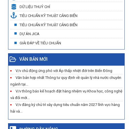
DỮ LIỆU THUỶ CHÍ
TIÊU CHUẨN KỸ THUẬT CẢNG BIỂN
TIÊU CHUẨN KỸ THUẬT CẢNG BIỂN
DỰ ÁN JICA
GIẢI ĐÁP VỀ TIÊU CHUẨN
VĂN BẢN MỚI
V/v chủ động ứng phó với Áp thấp nhiệt đới trên Biển Đông
Văn bản hợp nhất Thông tư quy định về quản lý nhà nước chuyên
ngành tại...
V/v thông báo kế hoạch đặt hàng nhiệm vụ Khoa học, công nghệ
và đổi mới...
V/v đăng ký chủ trì xây dựng tiêu chuẩn năm 2027 lĩnh vực hàng
hải và...