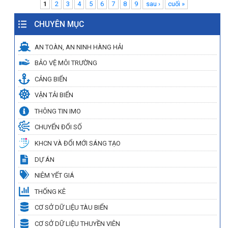
Pages
1
2
3
4
5
6
7
8
9
sau ›
cuối »
CHUYÊN MỤC
AN TOÀN, AN NINH HÀNG HẢI
BẢO VỆ MÔI TRƯỜNG
CẢNG BIỂN
VẬN TẢI BIỂN
THÔNG TIN IMO
CHUYỂN ĐỔI SỐ
KHCN VÀ ĐỔI MỚI SÁNG TẠO
DỰ ÁN
NIÊM YẾT GIÁ
THỐNG KÊ
CƠ SỞ DỮ LIỆU TÀU BIỂN
CƠ SỞ DỮ LIỆU THUYỀN VIÊN