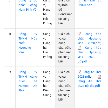
7
Công ty Cổ
Cảng
Giá dịch
Nam Đình Vũ
phần cảng
vụ
vụ bốc
- 2023.pdf
Nam Đình Vũ
Hàng
dỡ
hải
Container
Hải
tại cảng
Phòng
biển
8
Công ty
Cảng
Giá dịch
cảng hóa
TNHH Hóa
vụ
vụ sử
chất Hyosung
chất
Hàng
dụng
vina - 2020.pdf
,
Hyosung
hải
cầu, bến,
Cảng hóa
Vina
Hải
phao neo
chất Hyosung
Phòng
tại cảng
vina 2020 -
biển
qđ.pdf
9
Công ty
Cảng
Giá dịch
Cảng An Thới
TNHH cảng
vụ
vụ sử
2023.pdf
,
quốc tế
Hàng
dụng
Cảng An Thới
Namas An
hải
cầu, bến,
2023 nội địa.pdf
Thới
Kiên
phao neo
Giang
tại cảng
biển