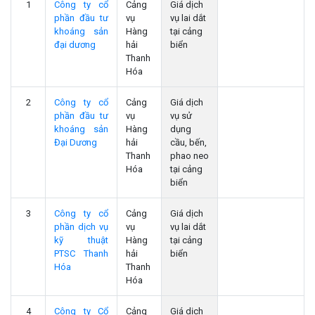
1
Công ty cổ
Cảng
Giá dịch
phần đầu tư
vụ
vụ lai dắt
khoáng sản
Hàng
tại cảng
đại dương
hải
biển
Thanh
Hóa
2
Công ty cổ
Cảng
Giá dịch
phần đầu tư
vụ
vụ sử
khoáng sản
Hàng
dụng
Đại Dương
hải
cầu, bến,
Thanh
phao neo
Hóa
tại cảng
biển
3
Công ty cổ
Cảng
Giá dịch
phần dịch vụ
vụ
vụ lai dắt
kỹ thuật
Hàng
tại cảng
PTSC Thanh
hải
biển
Hóa
Thanh
Hóa
4
Công ty Cổ
Cảng
Giá dịch