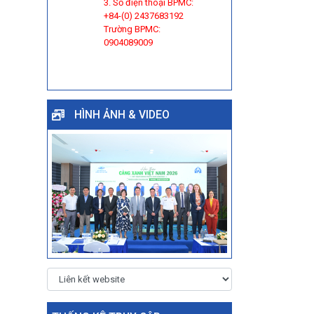
3. Số điện thoại BPMC:
+84-(0) 2437683192
Trường BPMC:
0904089009
HÌNH ẢNH & VIDEO