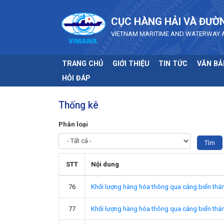
Skip to main content
CỤC HÀNG HẢI VÀ ĐƯỜ
VIETNAM MARITIME AND WATERWAY 
TRANG CHỦ
GIỚI THIỆU
TIN TỨC
VĂN BẢ
HỎI ĐÁP
Thống kê
Phân loại
STT
Nội dung
76
Khối lượng hàng hóa thông qua cảng biển thá
77
Khối lượng hàng hóa thông qua cảng biển thá