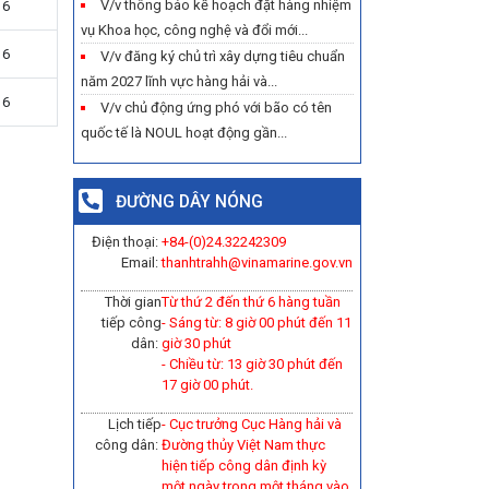
V/v thông báo kế hoạch đặt hàng nhiệm
16
vụ Khoa học, công nghệ và đổi mới...
16
V/v đăng ký chủ trì xây dựng tiêu chuẩn
năm 2027 lĩnh vực hàng hải và...
16
V/v chủ động ứng phó với bão có tên
quốc tế là NOUL hoạt động gần...
ĐƯỜNG DÂY NÓNG
Điện thoại:
+84-(0)
24.32242309
Email:
thanhtrahh@vinamarine.gov.vn
Thời gian
Từ thứ 2 đến thứ 6 hàng tuần
tiếp công
- Sáng từ: 8 giờ 00 phút đến 11
dân:
giờ 30 phút
- Chiều từ: 13 giờ 30 phút đến
17 giờ 00 phút.
Lịch tiếp
- Cục trưởng Cục Hàng hải và
công dân:
Đường thủy Việt Nam thực
hiện tiếp công dân định kỳ
một ngày trong một tháng vào