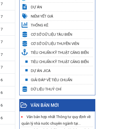
17
DỰ ÁN
NIÊM YẾT GIÁ
17
THỐNG KÊ
17
CƠ SỞ DỮ LIỆU TÀU BIỂN
17
CƠ SỞ DỮ LIỆU THUYỀN VIÊN
TIÊU CHUẨN KỸ THUẬT CẢNG BIỂN
17
TIÊU CHUẨN KỸ THUẬT CẢNG BIỂN
17
DỰ ÁN JICA
GIẢI ĐÁP VỀ TIÊU CHUẨN
16
DỮ LIỆU THUỶ CHÍ
16
VĂN BẢN MỚI
16
Văn bản hợp nhất Thông tư quy định về
16
quản lý nhà nước chuyên ngành tại...