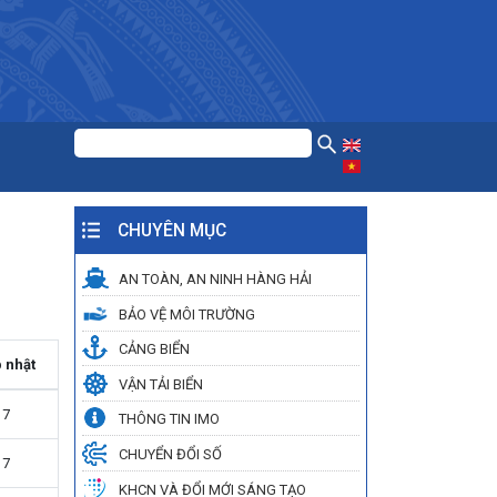
CHUYÊN MỤC
AN TOÀN, AN NINH HÀNG HẢI
BẢO VỆ MÔI TRƯỜNG
CẢNG BIỂN
 nhật
VẬN TẢI BIỂN
17
THÔNG TIN IMO
CHUYỂN ĐỔI SỐ
17
KHCN VÀ ĐỔI MỚI SÁNG TẠO