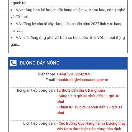
ngành tại...
V/v thông báo kế hoạch đặt hàng nhiệm vụ Khoa học, công nghệ
và đổi mới...
V/v đăng ký chủ trì xây dựng tiêu chuẩn năm 2027 lĩnh vực hàng
hải và...
V/v chủ động ứng phó với bão có tên quốc tế là NOUL hoạt động
gần...
ĐƯỜNG DÂY NÓNG
Điện thoại:
+84-(0)
24.32242309
Email:
thanhtrahh@vinamarine.gov.vn
Thời gian tiếp công dân:
Từ thứ 2 đến thứ 6 hàng tuần
- Sáng từ: 8 giờ 00 phút đến 11 giờ 30
phút
- Chiều từ: 13 giờ 30 phút đến 17 giờ 00
phút.
Lịch tiếp công dân:
- Cục trưởng Cục Hàng hải và Đường thủy
Việt Nam thực hiện tiếp công dân định