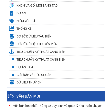
KHCN VÀ ĐỔI MỚI SÁNG TẠO
DỰ ÁN
NIÊM YẾT GIÁ
THỐNG KÊ
CƠ SỞ DỮ LIỆU TÀU BIỂN
CƠ SỞ DỮ LIỆU THUYỀN VIÊN
TIÊU CHUẨN KỸ THUẬT CẢNG BIỂN
TIÊU CHUẨN KỸ THUẬT CẢNG BIỂN
DỰ ÁN JICA
GIẢI ĐÁP VỀ TIÊU CHUẨN
DỮ LIỆU THUỶ CHÍ
VĂN BẢN MỚI
Văn bản hợp nhất Thông tư quy định về quản lý nhà nước chuyên