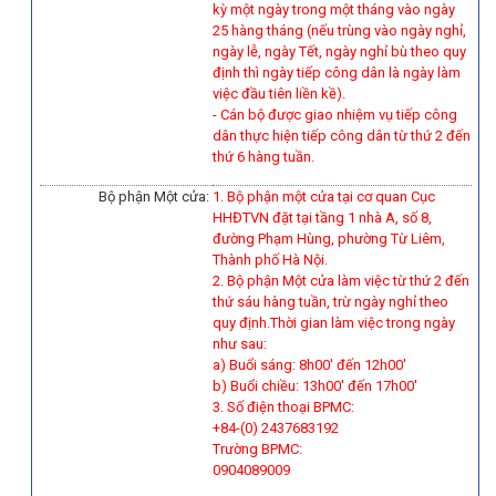
kỳ một ngày trong một tháng vào ngày
25 hàng tháng (nếu trùng vào ngày nghỉ,
ngày lễ, ngày Tết, ngày nghỉ bù theo quy
định thì ngày tiếp công dân là ngày làm
việc đầu tiên liền kề).
-
Cán bộ được giao nhiệm vụ tiếp công
dân thực hiện tiếp công dân từ thứ 2 đến
thứ 6 hàng tuần.
Bộ phận Một cửa:
1. Bộ phận một cửa tại cơ quan Cục
HHĐTVN đặt tại tầng 1 nhà A, số 8,
đường Phạm Hùng, phường Từ Liêm,
Thành phố Hà Nội.
2. Bộ phận Một cửa làm việc từ thứ 2 đến
thứ sáu hàng tuần, trừ ngày nghỉ theo
quy định.Thời gian làm việc trong ngày
như sau:
a) Buổi sáng: 8h00' đến 12h00'
b) Buổi chiều: 13h00' đến 17h00'
3. Số điện thoại BPMC:
+84-(0) 2437683192
Trường BPMC:
0904089009