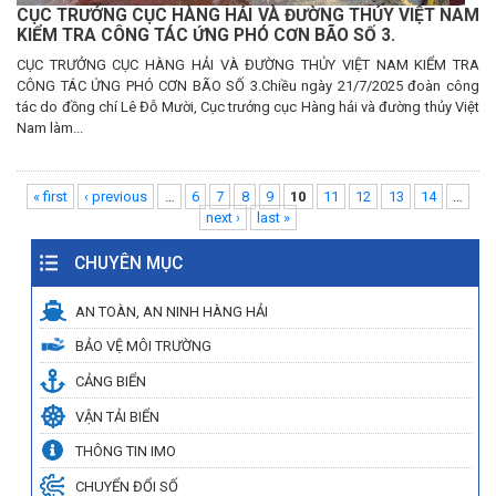
CỤC TRƯỞNG CỤC HÀNG HẢI VÀ ĐƯỜNG THỦY VIỆT NAM
KIỂM TRA CÔNG TÁC ỨNG PHÓ CƠN BÃO SỐ 3.
CỤC TRƯỞNG CỤC HÀNG HẢI VÀ ĐƯỜNG THỦY VIỆT NAM KIỂM TRA
CÔNG TÁC ỨNG PHÓ CƠN BÃO SỐ 3.Chiều ngày 21/7/2025 đoàn công
tác do đồng chí Lê Đỗ Mười, Cục trưởng cục Hàng hải và đường thủy Việt
Nam làm...
Pages
« first
‹ previous
…
6
7
8
9
10
11
12
13
14
…
next ›
last »
CHUYÊN MỤC
AN TOÀN, AN NINH HÀNG HẢI
BẢO VỆ MÔI TRƯỜNG
CẢNG BIỂN
VẬN TẢI BIỂN
THÔNG TIN IMO
CHUYỂN ĐỔI SỐ