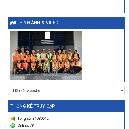
HÌNH ẢNH & VIDEO
THỐNG KÊ TRUY CẬP
Tổng số :31080612
Online: 78