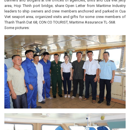
banners and slogans at the offices of agencies, units and Cua Viet jetty
area, Hop Thinh port bridge; share Open Letter from Maritime Industry
leaders to ship owners and crew members anchored and parked in Cua
Viet seaport area; organized visits and gifts for some crew members of
Thanh Thanh Dat 68, CON CO TOURIST, Maritime Assurance TL-568.
Some pictures: