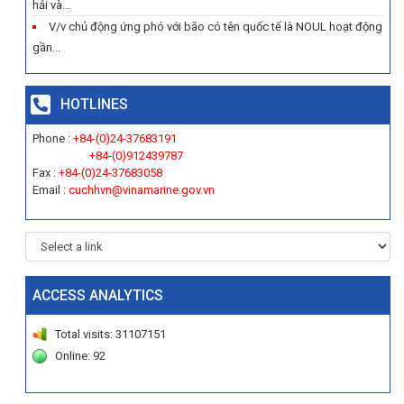
hải và...
V/v chủ động ứng phó với bão có tên quốc tế là NOUL hoạt động
gần...
HOTLINES
Phone :
+84-(0)24-37683191
+84-(0)912439787
Fax :
+84-(0)24-37683058
Email :
cuchhvn@vinamarine.gov.vn
ACCESS ANALYTICS
Total visits: 31107151
Online: 92