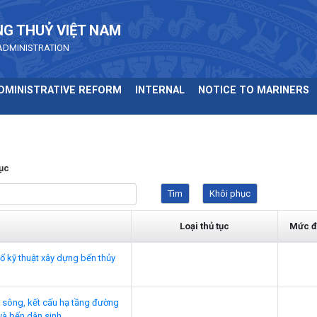
NG THUỶ VIỆT NAM
ADMINISTRATION
DMINISTRATIVE REFORM
INTERNAL
NOTICE TO MARINERS
tục
Loại thủ tục
Mức đ
ố kỹ thuật xây dựng bến thủy
 sông, kết cấu hạ tầng đường
 và bến dân sinh