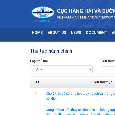
Skip to main content
CỤC HÀNG HẢI VÀ ĐƯỜ
VIETNAM MARITIME AND WATERWAY 
HOME
ABOUT US
NEWS
DOCUMENT
A
Thủ tục hành chính
Loại thủ tục
Tên thủ 
STT
Tên thủ thục
1
Cho ý kiến về sự phù hợp quy hoạch và thông s
nội địa
2
Công bố mở bến thủy nội địa, bến khách ngang
thủy nội địa phục vụ thi công công trình, dự án