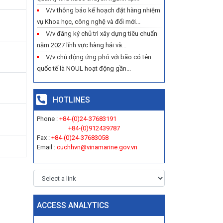
V/v thông báo kế hoạch đặt hàng nhiệm
vụ Khoa học, công nghệ và đổi mới...
V/v đăng ký chủ trì xây dựng tiêu chuẩn
năm 2027 lĩnh vực hàng hải và...
V/v chủ động ứng phó với bão có tên
quốc tế là NOUL hoạt động gần...
HOTLINES
Phone :
+84-(0)24-37683191
+84-(0)912439787
Fax :
+84-(0)24-37683058
Email :
cuchhvn@vinamarine.gov.vn
ACCESS ANALYTICS