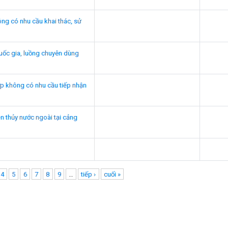
ng có nhu cầu khai thác, sử
uốc gia, luồng chuyên dùng
ợp không có nhu cầu tiếp nhận
n thủy nước ngoài tại cảng
4
5
6
7
8
9
…
tiếp ›
cuối »