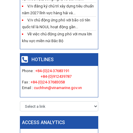
V/v đăng ký chủ trì xây dựng tiêu chuẩn
năm 2027 lĩnh vực hàng hải và...
V/v chủ động ứng phó với bão có tên
quốc tế là NOUL hoạt động gần...
Về việc chủ động ứng phó với mưa lớn
khu vực miền núi Bắc Bộ
HOTLINES
Phone :
+84-(0)24-37683191
+84-(0)912439787
Fax :
+84-(0)24-37683058
Email :
cuchhvn@vinamarine.gov.vn
ACCESS ANALYTICS