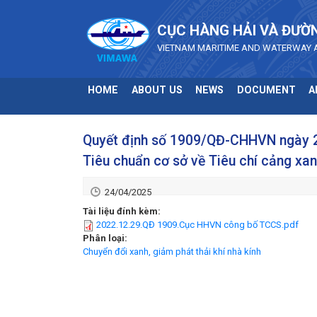
Skip to main content
CỤC HÀNG HẢI VÀ ĐƯỜ
VIETNAM MARITIME AND WATERWAY 
HOME
ABOUT US
NEWS
DOCUMENT
A
Quyết định số 1909/QĐ-CHHVN ngày 2
Tiêu chuẩn cơ sở về Tiêu chí cảng xa
24/04/2025
Tài liệu đính kèm:
2022.12.29.QĐ 1909.Cục HHVN công bố TCCS.pdf
Phân loại:
Chuyển đổi xanh, giảm phát thải khí nhà kính