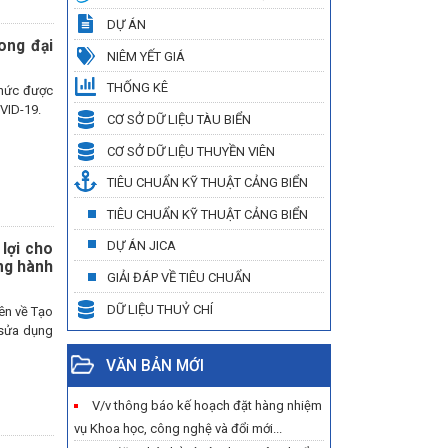
DỰ ÁN
ong đại
NIÊM YẾT GIÁ
THỐNG KÊ
thức được
OVID-19.
CƠ SỞ DỮ LIỆU TÀU BIỂN
CƠ SỞ DỮ LIỆU THUYỀN VIÊN
TIÊU CHUẨN KỸ THUẬT CẢNG BIỂN
TIÊU CHUẨN KỸ THUẬT CẢNG BIỂN
DỰ ÁN JICA
lợi cho
ng hành
GIẢI ĐÁP VỀ TIÊU CHUẨN
DỮ LIỆU THUỶ CHÍ
ên về Tạo
 sửa dụng
VĂN BẢN MỚI
V/v thông báo kế hoạch đặt hàng nhiệm
vụ Khoa học, công nghệ và đổi mới...