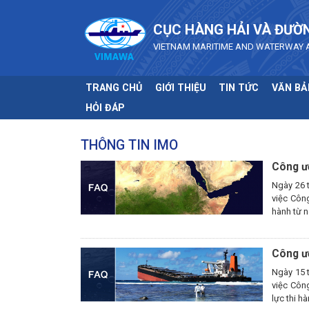
Skip to main content
CỤC HÀNG HẢI VÀ ĐƯỜ
VIETNAM MARITIME AND WATERWAY 
TRANG CHỦ
GIỚI THIỆU
TIN TỨC
VĂN BẢ
HỎI ĐÁP
THÔNG TIN IMO
Công ướ
Ngày 26 
việc Côn
hành từ n
Công ướ
Ngày 15 
việc Côn
lực thi hà