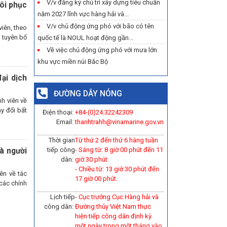
V/v đăng ký chủ trì xây dựng tiêu chuẩn
ôi phục
năm 2027 lĩnh vực hàng hải và...
V/v chủ động ứng phó với bão có tên
iên, theo
 tuyên bố
quốc tế là NOUL hoạt động gần...
Về việc chủ động ứng phó với mưa lớn
khu vực miền núi Bắc Bộ
ại dịch
ĐƯỜNG DÂY NÓNG
h viên về
y đổi bất
Điện thoại:
+84-(0)
24.32242309
Email:
thanhtrahh@vinamarine.gov.vn
Thời gian
Từ thứ 2 đến thứ 6 hàng tuần
tiếp công
- Sáng từ: 8 giờ 00 phút đến 11
à người
dân:
giờ 30 phút
- Chiều từ: 13 giờ 30 phút đến
ên về tác
17 giờ 00 phút.
 các chính
Lịch tiếp
- Cục trưởng Cục Hàng hải và
công dân:
Đường thủy Việt Nam thực
hiện tiếp công dân định kỳ
một ngày trong một tháng vào