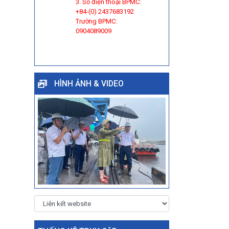
3. Số điện thoại BPMC:
+84-(0) 2437683192
Trường BPMC:
0904089009
HÌNH ẢNH & VIDEO