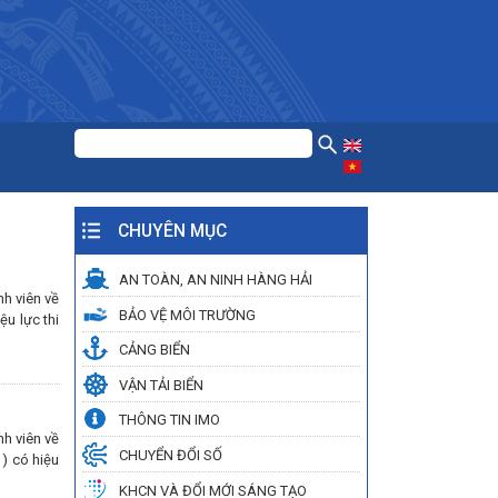
CHUYÊN MỤC
AN TOÀN, AN NINH HÀNG HẢI
h viên về
BẢO VỆ MÔI TRƯỜNG
u lực thi
CẢNG BIỂN
VẬN TẢI BIỂN
THÔNG TIN IMO
h viên về
CHUYỂN ĐỔI SỐ
) có hiệu
KHCN VÀ ĐỔI MỚI SÁNG TẠO