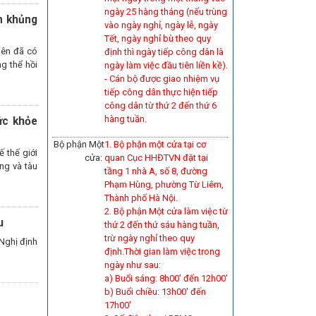
ngày 25 hàng tháng (nếu trùng
n khủng
vào ngày nghỉ, ngày lễ, ngày
Tết, ngày nghỉ bù theo quy
iên đã có
định thì ngày tiếp công dân là
g thể hồi
ngày làm việc đầu tiên liền kề).
-
Cán bộ được giao nhiệm vụ
tiếp công dân thực hiện tiếp
công dân từ thứ 2 đến thứ 6
hàng tuần.
ức khỏe
Bộ phận Một
1. Bộ phận một cửa tại cơ
 thế giới
cửa:
quan Cục HHĐTVN đặt tại
ng và tàu
tầng 1 nhà A, số 8, đường
Phạm Hùng, phường Từ Liêm,
Thành phố Hà Nội.
2. Bộ phận Một cửa làm việc từ
u
thứ 2 đến thứ sáu hàng tuần,
trừ ngày nghỉ theo quy
Nghị định
định.Thời gian làm việc trong
ngày như sau:
a) Buổi sáng: 8h00' đến 12h00'
b) Buổi chiều: 13h00' đến
17h00'