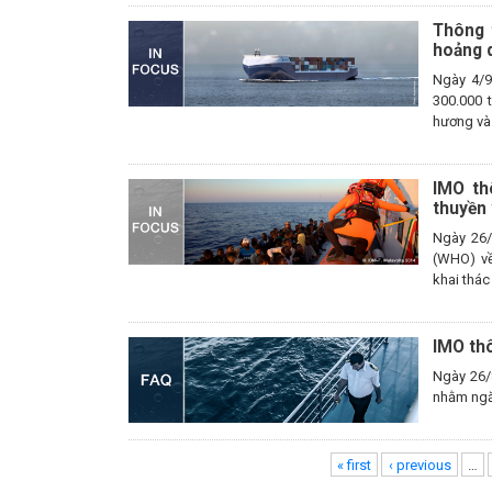
Thông 
hoảng d
Ngày 4/9
300.000 
hương và 
IMO th
thuyền 
Ngày 26/
(WHO) về
khai thác
IMO thô
Ngày 26/
nhằm ngăn
Pages
« first
‹ previous
…