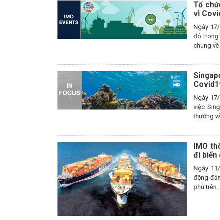
Tổ chứ
vì Cov
Ngày 17/
đó trong
chung về 
Singap
Covid1
Ngày 17/
việc Sin
thường và
IMO th
đi biển
Ngày 11/
động đáng
phủ trên..