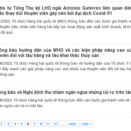
tin từ Tổng Thư ký LHQ ngài Antonio Guterres liên quan đế
o thay đổi thuyền viên gây nên bởi đại dịch Covid-91
/2020, Tổ chức Hàng hải quốc tê (IMO) thông báo đến các Quốc gia thành v
thuyền viên, nhân viên hàng hải tiếp tục hoạt động sản xuất kinh doanh, khôn
đã quá...
ông báo hướng dẫn của WHO về các biện pháp nâng cao s
viên đối với tàu hàng và tàu khai thác thủy sản
8/2020, Tổ chức Hàng hải quốc tế thông báo về hướng dẫn của Tổ chức Y tế
 đẩy mạnh các giải pháp nâng cao sức khỏe của thuyền viên đối với tàu hà
 thủy sản.
ng báo về Nghị định thư nhằm ngăn ngừa những rủi ro trên tà
8/2020, Tổ chức Hàng hải quốc tế thông báo đến các Quốc gia thành viên về 
 ngừa các rủi ro trên tàu.
2
3
4
5
6
7
8
9
10
…
next ›
last »