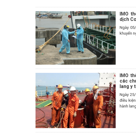
IMO th
dịch C
Ngày 05/
khuyến ng
IMO th
các ch
lang y 
Ngày 25/
điều kiệ
hành lang 