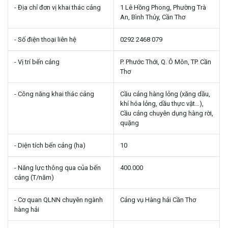
- Địa chỉ đơn vị khai thác cảng
1 Lê Hồng Phong, Phường Trà
An, Bình Thủy, Cần Thơ
- Số điện thoại liên hệ
0292 2468 079
- Vị trí bến cảng
P. Phước Thới, Q. Ô Môn, TP. Cần
Thơ
- Công năng khai thác cảng
Cầu cảng hàng lỏng (xăng dầu,
khí hóa lỏng, dầu thực vật…),
Cầu cảng chuyên dụng hàng rời,
quặng
- Diện tích bến cảng (ha)
10
- Năng lực thông qua của bến
400.000
cảng (T/năm)
- Cơ quan QLNN chuyên ngành
Cảng vụ Hàng hải Cần Thơ
hàng hải