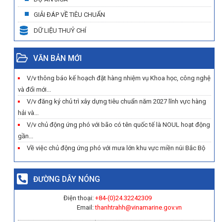
GIẢI ĐÁP VỀ TIÊU CHUẨN
DỮ LIỆU THUỶ CHÍ
VĂN BẢN MỚI
V/v thông báo kế hoạch đặt hàng nhiệm vụ Khoa học, công nghệ
và đổi mới...
V/v đăng ký chủ trì xây dựng tiêu chuẩn năm 2027 lĩnh vực hàng
hải và...
V/v chủ động ứng phó với bão có tên quốc tế là NOUL hoạt động
gần...
Về việc chủ động ứng phó với mưa lớn khu vực miền núi Bắc Bộ
ĐƯỜNG DÂY NÓNG
Điện thoại:
+84-(0)
24.32242309
Email:
thanhtrahh@vinamarine.gov.vn