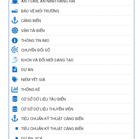
AN TOÀN, AN NINH HÀNG HẢI
BẢO VỆ MÔI TRƯỜNG
CẢNG BIỂN
VẬN TẢI BIỂN
THÔNG TIN IMO
CHUYỂN ĐỔI SỐ
KHCN VÀ ĐỔI MỚI SÁNG TẠO
DỰ ÁN
NIÊM YẾT GIÁ
THỐNG KÊ
CƠ SỞ DỮ LIỆU TÀU BIỂN
CƠ SỞ DỮ LIỆU THUYỀN VIÊN
TIÊU CHUẨN KỸ THUẬT CẢNG BIỂN
TIÊU CHUẨN KỸ THUẬT CẢNG BIỂN
DỰ ÁN JICA