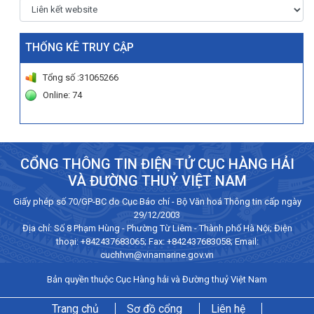
THỐNG KÊ TRUY CẬP
Tổng số :31065266
Online: 74
CỔNG THÔNG TIN ĐIỆN TỬ CỤC HÀNG HẢI
VÀ ĐƯỜNG THUỶ VIỆT NAM
Giấy phép số 70/GP-BC do Cục Báo chí - Bộ Văn hoá Thông tin cấp ngày
29/12/2003
Địa chỉ: Số 8 Phạm Hùng - Phường Từ Liêm - Thành phố Hà Nội; Điện
thoại:
+842437683065
; Fax: +842437683058; Email:
cuchhvn@vinamarine.gov.vn
Bản quyền thuộc Cục Hàng hải và Đường thuỷ Việt Nam
Trang chủ
Sơ đồ cổng
Liên hệ