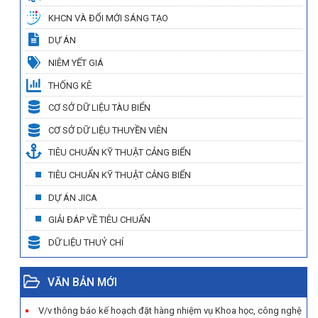
KHCN VÀ ĐỔI MỚI SÁNG TẠO
DỰ ÁN
NIÊM YẾT GIÁ
THỐNG KÊ
CƠ SỞ DỮ LIỆU TÀU BIỂN
CƠ SỞ DỮ LIỆU THUYỀN VIÊN
TIÊU CHUẨN KỸ THUẬT CẢNG BIỂN
TIÊU CHUẨN KỸ THUẬT CẢNG BIỂN
DỰ ÁN JICA
GIẢI ĐÁP VỀ TIÊU CHUẨN
DỮ LIỆU THUỶ CHÍ
VĂN BẢN MỚI
V/v thông báo kế hoạch đặt hàng nhiệm vụ Khoa học, công nghệ