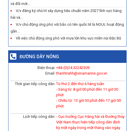
và đổi mới...
V/v đăng ký chủ trì xây dựng tiêu chuẩn năm 2027 lĩnh vực hàng
hải và...
V/v chủ động ứng phó với bão có tên quốc tế là NOUL hoạt động
gần...
Về việc chủ động ứng phó với mưa lớn khu vực miền núi Bắc Bộ
ĐƯỜNG DÂY NÓNG
Điện thoại:
+84-(0)
24.32242309
Email:
thanhtrahh@vinamarine.gov.vn
Thời gian tiếp công dân:
Từ thứ 2 đến thứ 6 hàng tuần
- Sáng từ: 8 giờ 00 phút đến 11 giờ 30
phút
- Chiều từ: 13 giờ 30 phút đến 17 giờ 00
phút.
Lịch tiếp công dân:
- Cục trưởng Cục Hàng hải và Đường thủy
Việt Nam thực hiện tiếp công dân định
kỳ một ngày trong một tháng vào ngày