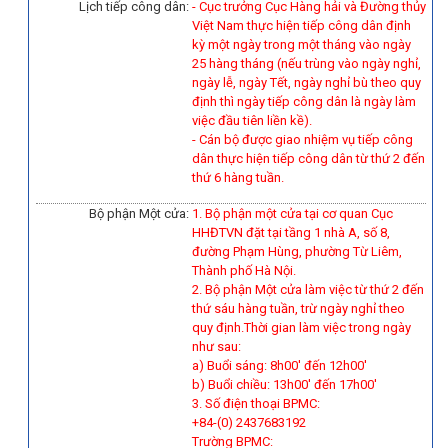
Lịch tiếp công dân:
- Cục trưởng Cục Hàng hải và Đường thủy
Việt Nam thực hiện tiếp công dân định
kỳ một ngày trong một tháng vào ngày
25 hàng tháng (nếu trùng vào ngày nghỉ,
ngày lễ, ngày Tết, ngày nghỉ bù theo quy
định thì ngày tiếp công dân là ngày làm
việc đầu tiên liền kề).
-
Cán bộ được giao nhiệm vụ tiếp công
dân thực hiện tiếp công dân từ thứ 2 đến
thứ 6 hàng tuần.
Bộ phận Một cửa:
1. Bộ phận một cửa tại cơ quan Cục
HHĐTVN đặt tại tầng 1 nhà A, số 8,
đường Phạm Hùng, phường Từ Liêm,
Thành phố Hà Nội.
2. Bộ phận Một cửa làm việc từ thứ 2 đến
thứ sáu hàng tuần, trừ ngày nghỉ theo
quy định.Thời gian làm việc trong ngày
như sau:
a) Buổi sáng: 8h00' đến 12h00'
b) Buổi chiều: 13h00' đến 17h00'
3. Số điện thoại BPMC:
+84-(0) 2437683192
Trường BPMC: