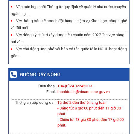
Văn bản hợp nhất Thông tư quy định về quản lý nhà nước chuyên
ngành tại...
V/v thông báo kế hoạch đặt hàng nhiệm vụ Khoa học, công nghệ
và đổi mới...
V/v đăng ký chủ trì xây dựng tiêu chuẩn năm 2027 lĩnh vực hàng
hải và...
V/v chủ động ứng phó với bão có tên quốc tế là NOUL hoạt động
gần...
ĐƯỜNG DÂY NÓNG
Điện thoại:
+84-(0)
24.32242309
Email:
thanhtrahh@vinamarine.gov.vn
Thời gian tiếp công dân:
Từ thứ 2 đến thứ 6 hàng tuần
- Sáng từ: 8 giờ 00 phút đến 11 giờ 30
phút
- Chiều từ: 13 giờ 30 phút đến 17 giờ 00
phút.