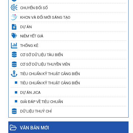
CHUYỂN ĐỔI SỐ
KHCN VÀ ĐỔI MỚI SÁNG TẠO
DỰ ÁN
NIÊM YẾT GIÁ
THỐNG KÊ
CƠ SỞ DỮ LIỆU TÀU BIỂN
CƠ SỞ DỮ LIỆU THUYỀN VIÊN
TIÊU CHUẨN KỸ THUẬT CẢNG BIỂN
TIÊU CHUẨN KỸ THUẬT CẢNG BIỂN
DỰ ÁN JICA
GIẢI ĐÁP VỀ TIÊU CHUẨN
DỮ LIỆU THUỶ CHÍ
VĂN BẢN MỚI