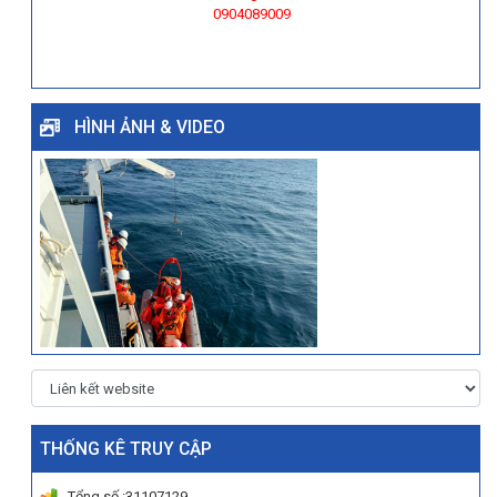
0904089009
HÌNH ẢNH & VIDEO
THỐNG KÊ TRUY CẬP
Tổng số :31107129