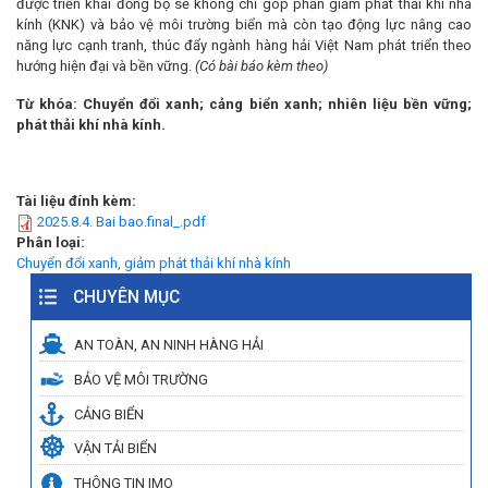
được triển khai đồng bộ sẽ không chỉ góp phần giảm phát thải khí nhà
kính (KNK) và bảo vệ môi trường biển mà còn tạo động lực nâng cao
năng lực cạnh tranh, thúc đẩy ngành hàng hải Việt Nam phát triển theo
hướng hiện đại và bền vững.
(Có bài báo kèm theo)
Từ khóa: Chuyển đổi xanh; cảng biển xanh; nhiên liệu bền vững;
phát thải khí nhà kính.
Tài liệu đính kèm:
2025.8.4. Bai bao.final_.pdf
Phân loại:
Chuyển đổi xanh, giảm phát thải khí nhà kính
CHUYÊN MỤC
AN TOÀN, AN NINH HÀNG HẢI
BẢO VỆ MÔI TRƯỜNG
CẢNG BIỂN
VẬN TẢI BIỂN
THÔNG TIN IMO