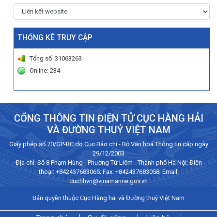
THỐNG KÊ TRUY CẬP
Tổng số :31063263
Online: 234
CỔNG THÔNG TIN ĐIỆN TỬ CỤC HÀNG HẢI
VÀ ĐƯỜNG THUỶ VIỆT NAM
Giấy phép số 70/GP-BC do Cục Báo chí - Bộ Văn hoá Thông tin cấp ngày
29/12/2003
Địa chỉ: Số 8 Phạm Hùng - Phường Từ Liêm - Thành phố Hà Nội; Điện
thoại:
+842437683065
; Fax: +842437683058; Email:
cuchhvn@vinamarine.gov.vn
Bản quyền thuộc Cục Hàng hải và Đường thuỷ Việt Nam