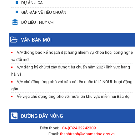
DỰ ÁN JICA
GIẢI ĐÁP VỀ TIÊU CHUẨN
DỮ LIỆU THUỶ CHÍ
VĂN BẢN MỚI
V/v thông báo kế hoạch đặt hàng nhiệm vụ Khoa học, công nghệ
và đổi mới...
V/v đăng ký chủ trì xây dựng tiêu chuẩn năm 2027 lĩnh vực hàng
hải và...
V/v chủ động ứng phó với bão có tên quốc tế là NOUL hoạt động
gần...
Về việc chủ động ứng phó với mưa lớn khu vực miền núi Bắc Bộ
ĐƯỜNG DÂY NÓNG
Điện thoại:
+84-(0)
24.32242309
Email:
thanhtrahh@vinamarine.gov.vn