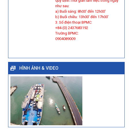
quy định.Thời gian làm việc trong ngày
như sau:
a) Buổi sáng: 8h00' đến 12h00'
b) Buổi chiều: 13h00' đến 17h00'
3. Số điện thoại BPMC:
+84-(0) 2437683192
Trường BPMC:
0904089009
HÌNH ẢNH & VIDEO