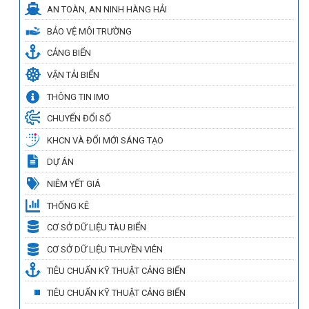
AN TOÀN, AN NINH HÀNG HẢI
BẢO VỆ MÔI TRƯỜNG
CẢNG BIỂN
VẬN TẢI BIỂN
THÔNG TIN IMO
CHUYỂN ĐỔI SỐ
KHCN VÀ ĐỔI MỚI SÁNG TẠO
DỰ ÁN
NIÊM YẾT GIÁ
THỐNG KÊ
CƠ SỞ DỮ LIỆU TÀU BIỂN
CƠ SỞ DỮ LIỆU THUYỀN VIÊN
TIÊU CHUẨN KỸ THUẬT CẢNG BIỂN
TIÊU CHUẨN KỸ THUẬT CẢNG BIỂN