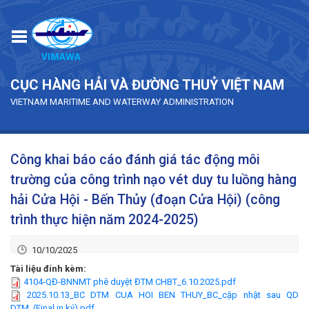
Skip to main content
CỤC HÀNG HẢI VÀ ĐƯỜNG THUỶ VIỆT NAM
VIETNAM MARITIME AND WATERWAY ADMINISTRATION
Công khai báo cáo đánh giá tác động môi
trường của công trình nạo vét duy tu luồng hàng
hải Cửa Hội - Bến Thủy (đoạn Cửa Hội) (công
trình thực hiện năm 2024-2025)
10/10/2025
Tài liệu đính kèm:
4104-QĐ-BNNMT phê duyệt ĐTM CHBT_6.10.2025.pdf
2025.10.13_BC DTM CUA HOI BEN THUY_BC_cập nhật sau QD
DTM_(Final in ký).pdf