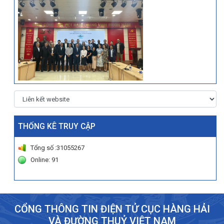
THỐNG KÊ TRUY CẬP
Tổng số :31055267
Online: 91
CỔNG THÔNG TIN ĐIỆN TỬ CỤC HÀNG HẢI
VÀ ĐƯỜNG THUỶ VIỆT NAM