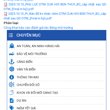
2025.10.13_PHỤ LỤC DTM CUA HOI BEN THUY_BC_cập nhật sau QD
DTM_(Final in ký).pdf
2025.10.13_PL Bản đồ kv nhận chìm DTM CUA HOI BEN THUY_BC_cập
nhật sau QD DTM_(Final in ký).pdf
Phân loại:
Công khai báo cáo đánh giá tác động môi trường
CHUYÊN MỤC
AN TOÀN, AN NINH HÀNG HẢI
BẢO VỆ MÔI TRƯỜNG
CẢNG BIỂN
VẬN TẢI BIỂN
THÔNG TIN IMO
CHUYỂN ĐỔI SỐ
KHCN VÀ ĐỔI MỚI SÁNG TẠO
DỰ ÁN
NIÊM YẾT GIÁ