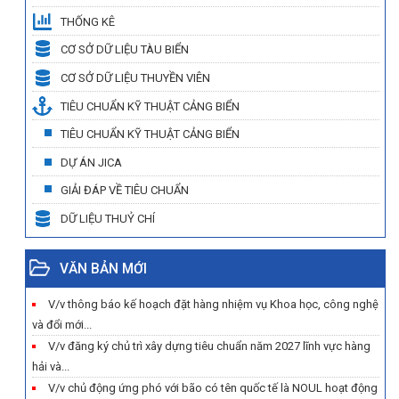
THỐNG KÊ
CƠ SỞ DỮ LIỆU TÀU BIỂN
CƠ SỞ DỮ LIỆU THUYỀN VIÊN
TIÊU CHUẨN KỸ THUẬT CẢNG BIỂN
TIÊU CHUẨN KỸ THUẬT CẢNG BIỂN
DỰ ÁN JICA
GIẢI ĐÁP VỀ TIÊU CHUẨN
DỮ LIỆU THUỶ CHÍ
VĂN BẢN MỚI
V/v thông báo kế hoạch đặt hàng nhiệm vụ Khoa học, công nghệ
và đổi mới...
V/v đăng ký chủ trì xây dựng tiêu chuẩn năm 2027 lĩnh vực hàng
hải và...
V/v chủ động ứng phó với bão có tên quốc tế là NOUL hoạt động