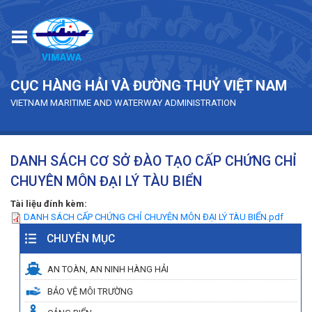
Skip to main content
CỤC HÀNG HẢI VÀ ĐƯỜNG THUỶ VIỆT NAM
VIETNAM MARITIME AND WATERWAY ADMINISTRATION
DANH SÁCH CƠ SỞ ĐÀO TẠO CẤP CHỨNG CHỈ
CHUYÊN MÔN ĐẠI LÝ TÀU BIỂN
Tài liệu đính kèm:
DANH SÁCH CẤP CHỨNG CHỈ CHUYÊN MÔN ĐẠI LÝ TÀU BIỂN.pdf
CHUYÊN MỤC
AN TOÀN, AN NINH HÀNG HẢI
BẢO VỆ MÔI TRƯỜNG