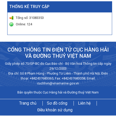
THỐNG KÊ TRUY CẬP
Tổng số :31083353
Online: 124
CỔNG THÔNG TIN ĐIỆN TỬ CỤC HÀNG HẢI
VÀ ĐƯỜNG THUỶ VIỆT NAM
Giấy phép số 70/GP-BC do Cục Báo chí - Bộ Văn hoá Thông tin cấp ngày
29/12/2003
Địa chỉ: Số 8 Phạm Hùng - Phường Từ Liêm - Thành phố Hà Nội; Điện
thoại:
+842437683065
; Fax: +842437683058; Email:
cuchhvn@vinamarine.gov.vn
Bản quyền thuộc Cục Hàng hải và Đường thuỷ Việt Nam
Trang chủ
Sơ đồ cổng
Liên hệ
Điều khoản sử dụng