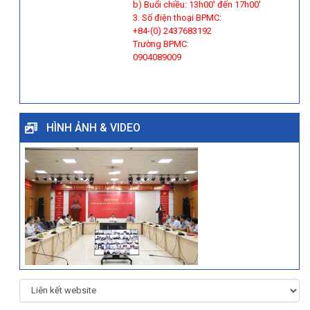
b) Buổi chiều: 13h00' đến 17h00'
3. Số điện thoại BPMC:
+84-(0) 2437683192
Trường BPMC:
0904089009
HÌNH ẢNH & VIDEO