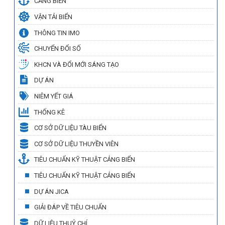
CẢNG BIỂN
VẬN TẢI BIỂN
THÔNG TIN IMO
CHUYỂN ĐỔI SỐ
KHCN VÀ ĐỔI MỚI SÁNG TẠO
DỰ ÁN
NIÊM YẾT GIÁ
THỐNG KÊ
CƠ SỞ DỮ LIỆU TÀU BIỂN
CƠ SỞ DỮ LIỆU THUYỀN VIÊN
TIÊU CHUẨN KỸ THUẬT CẢNG BIỂN
TIÊU CHUẨN KỸ THUẬT CẢNG BIỂN
DỰ ÁN JICA
GIẢI ĐÁP VỀ TIÊU CHUẨN
DỮ LIỆU THUỶ CHÍ