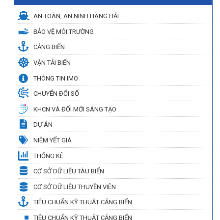
AN TOÀN, AN NINH HÀNG HẢI
BẢO VỆ MÔI TRƯỜNG
CẢNG BIỂN
VẬN TẢI BIỂN
THÔNG TIN IMO
CHUYỂN ĐỔI SỐ
KHCN VÀ ĐỔI MỚI SÁNG TẠO
DỰ ÁN
NIÊM YẾT GIÁ
THỐNG KÊ
CƠ SỞ DỮ LIỆU TÀU BIỂN
CƠ SỞ DỮ LIỆU THUYỀN VIÊN
TIÊU CHUẨN KỸ THUẬT CẢNG BIỂN
TIÊU CHUẨN KỸ THUẬT CẢNG BIỂN