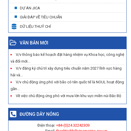
DỰ ÁN JICA
GIẢI ĐÁP VỀ TIÊU CHUẨN
DỮ LIỆU THUỶ CHÍ
VĂN BẢN MỚI
V/v thông báo kế hoạch đặt hàng nhiệm vụ Khoa học, công nghệ
và đổi mới...
V/v đăng ký chủ trì xây dựng tiêu chuẩn năm 2027 lĩnh vực hàng
hải và...
V/v chủ động ứng phó với bão có tên quốc tế là NOUL hoạt động
gần...
Về việc chủ động ứng phó với mưa lớn khu vực miền núi Bắc Bộ
ĐƯỜNG DÂY NÓNG
Điện thoại:
+84-(0)
24.32242309
Email:
thanhtrahh@vinamarine.gov.vn