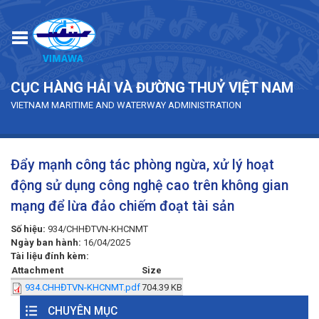
Skip to main content
CỤC HÀNG HẢI VÀ ĐƯỜNG THUỶ VIỆT NAM
VIETNAM MARITIME AND WATERWAY ADMINISTRATION
Đẩy mạnh công tác phòng ngừa, xử lý hoạt
động sử dụng công nghệ cao trên không gian
mạng để lừa đảo chiếm đoạt tài sản
Số hiệu:
934/CHHĐTVN-KHCNMT
Ngày ban hành:
16/04/2025
Tài liệu đính kèm:
Attachment
Size
934.CHHĐTVN-KHCNMT.pdf
704.39 KB
CHUYÊN MỤC