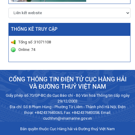
THỐNG KÊ TRUY CẬP
Tổng số :31071108
Online: 74
CỔNG THÔNG TIN ĐIỆN TỬ CỤC HÀNG HẢI
VÀ ĐƯỜNG THUỶ VIỆT NAM
Giấy phép số 70/GP-BC do Cục Báo chí - Bộ Văn hoá Thông tin cấp ngày
29/12/2003
Địa chỉ: Số 8 Phạm Hùng - Phường Từ Liêm - Thành phố Hà Nội; Điện
thoại:
+842437683065
; Fax: +842437683058; Email:
cuchhvn@vinamarine.gov.vn
Bản quyền thuộc Cục Hàng hải và Đường thuỷ Việt Nam