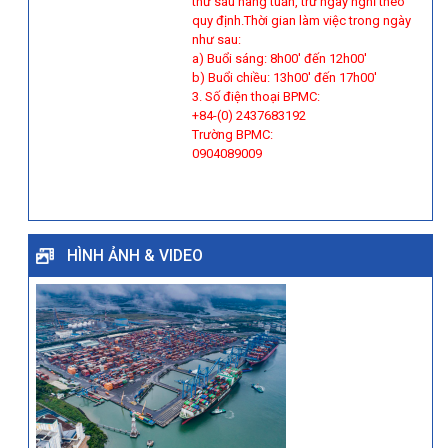
thứ sáu hàng tuần, trừ ngày nghỉ theo
quy định.Thời gian làm việc trong ngày
như sau:
a) Buổi sáng: 8h00' đến 12h00'
b) Buổi chiều: 13h00' đến 17h00'
3. Số điện thoại BPMC:
+84-(0) 2437683192
Trường BPMC:
0904089009
HÌNH ẢNH & VIDEO