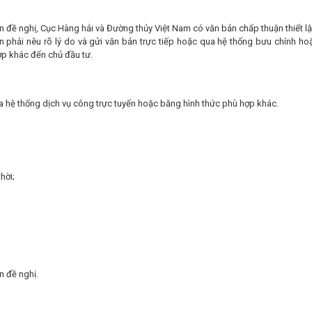
 đề nghị, Cục Hàng hải và Đường thủy Việt Nam có văn bản chấp thuận thiết l
n phải nêu rõ lý do và gửi văn bản trực tiếp hoặc qua hệ thống bưu chính ho
ợp khác đến chủ đầu tư.
a hệ thống dịch vụ công trực tuyến hoặc bằng hình thức phù hợp khác.
hời;
n đề nghị.