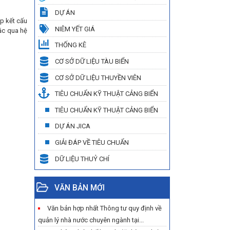
DỰ ÁN
ập kết cấu
NIÊM YẾT GIÁ
ặc qua hệ
THỐNG KÊ
CƠ SỞ DỮ LIỆU TÀU BIỂN
CƠ SỞ DỮ LIỆU THUYỀN VIÊN
TIÊU CHUẨN KỸ THUẬT CẢNG BIỂN
TIÊU CHUẨN KỸ THUẬT CẢNG BIỂN
DỰ ÁN JICA
GIẢI ĐÁP VỀ TIÊU CHUẨN
DỮ LIỆU THUỶ CHÍ
VĂN BẢN MỚI
Văn bản hợp nhất Thông tư quy định về
quản lý nhà nước chuyên ngành tại...