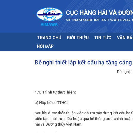
Skip to main content
CỤC HÀNG HẢI VÀ ĐƯỜ
VIETNAM MARITIME AND WATERWAY 
TRANG CHỦ
GIỚI THIỆU
TIN TỨC
VĂN BẢ
HỎI ĐÁP
Đề nghị thiết lập kết cấu hạ tầng cảng
Đề nghị th
1.
1. Trình tự thực hiện:
a) Nộp hồ sơ TTHC:
Sau khi được thỏa thuận việc đầu tư xây dựng kết cấu hạ t
biển tạm thời trực tiếp hoặc qua hệ thống bưu chính hoặ
hải và Đường thủy Việt Nam.