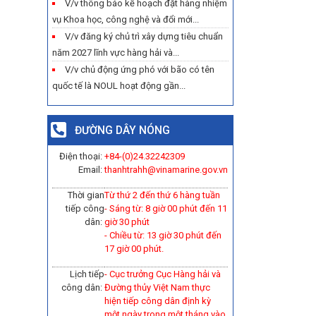
V/v thông báo kế hoạch đặt hàng nhiệm
vụ Khoa học, công nghệ và đổi mới...
V/v đăng ký chủ trì xây dựng tiêu chuẩn
năm 2027 lĩnh vực hàng hải và...
V/v chủ động ứng phó với bão có tên
quốc tế là NOUL hoạt động gần...
ĐƯỜNG DÂY NÓNG
Điện thoại:
+84-(0)
24.32242309
Email:
thanhtrahh@vinamarine.gov.vn
Thời gian
Từ thứ 2 đến thứ 6 hàng tuần
tiếp công
- Sáng từ: 8 giờ 00 phút đến 11
dân:
giờ 30 phút
- Chiều từ: 13 giờ 30 phút đến
17 giờ 00 phút.
Lịch tiếp
- Cục trưởng Cục Hàng hải và
công dân:
Đường thủy Việt Nam thực
hiện tiếp công dân định kỳ
một ngày trong một tháng vào