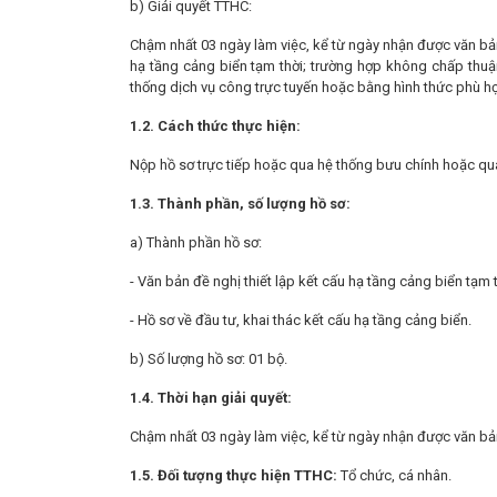
b) Giải quyết TTHC:
Chậm nhất 03 ngày làm việc, kể từ ngày nhận được văn bản
hạ tầng cảng biển tạm thời; trường hợp không chấp thuậ
thống dịch vụ công trực tuyến hoặc bằng hình thức phù h
1.
2
. Cách thức thực hiện:
Nộp hồ sơ trực tiếp hoặc qua hệ thống bưu chính hoặc qu
1.
3
. Thành
phần
, số lượng hồ sơ:
a) Thành phần hồ sơ:
- Văn bản đề nghị thiết lập kết cấu hạ tầng cảng biển tạm t
- Hồ sơ về đầu tư, khai thác kết cấu hạ tầng cảng biển.
b) Số lượng hồ sơ: 01 bộ.
1.
4. Thời
hạn
giải quyết:
Chậm nhất 03 ngày làm việc, kể từ ngày nhận được văn bả
1.
5. Đối tượng thực hiện TTHC:
Tổ chức, cá nhân.