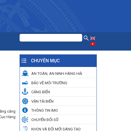
CHUYÊN MỤC
AN TOÀN, AN NINH HÀNG HẢI
BẢO VỆ MÔI TRƯỜNG
CẢNG BIỂN
VẬN TẢI BIỂN
THÔNG TIN IMO
 tầng cảng
 Cục Hàng
CHUYỂN ĐỔI SỐ
KHCN VÀ ĐỔI MỚI SÁNG TẠO