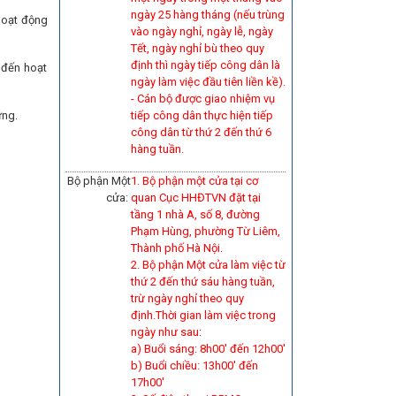
ngày 25 hàng tháng (nếu trùng
hoạt động
vào ngày nghỉ, ngày lễ, ngày
Tết, ngày nghỉ bù theo quy
định thì ngày tiếp công dân là
 đến hoạt
ngày làm việc đầu tiên liền kề).
-
Cán bộ được giao nhiệm vụ
ựng.
tiếp công dân thực hiện tiếp
công dân từ thứ 2 đến thứ 6
hàng tuần.
Bộ phận Một
1. Bộ phận một cửa tại cơ
cửa:
quan Cục HHĐTVN đặt tại
tầng 1 nhà A, số 8, đường
Phạm Hùng, phường Từ Liêm,
Thành phố Hà Nội.
2. Bộ phận Một cửa làm việc từ
thứ 2 đến thứ sáu hàng tuần,
trừ ngày nghỉ theo quy
định.Thời gian làm việc trong
ngày như sau:
a) Buổi sáng: 8h00' đến 12h00'
b) Buổi chiều: 13h00' đến
17h00'