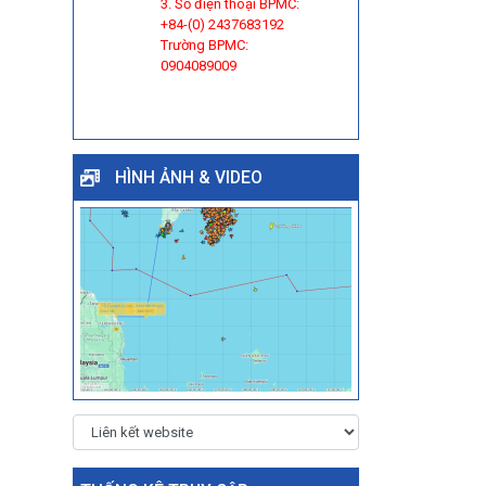
3. Số điện thoại BPMC:
+84-(0) 2437683192
Trường BPMC:
0904089009
HÌNH ẢNH & VIDEO