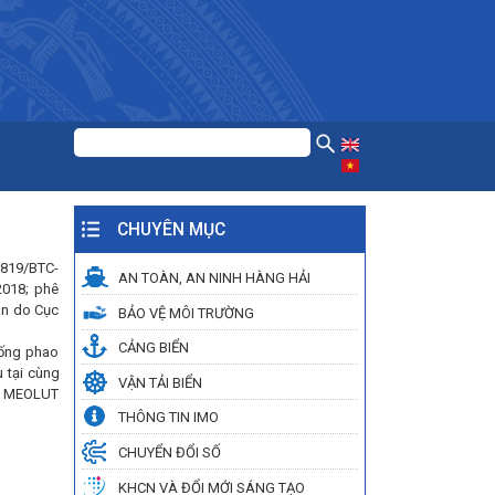
CHUYÊN MỤC
5819/BTC-
AN TOÀN, AN NINH HÀNG HẢI
2018; phê
án do Cục
BẢO VỆ MÔI TRƯỜNG
CẢNG BIỂN
hống phao
 tại cùng
VẬN TẢI BIỂN
với MEOLUT
THÔNG TIN IMO
CHUYỂN ĐỔI SỐ
KHCN VÀ ĐỔI MỚI SÁNG TẠO