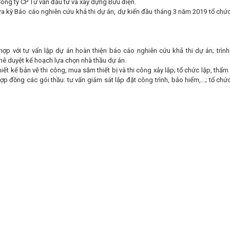
 Công ty CP Tư vấn đầu tư và xây dựng Bưu điện.
ữa kỳ Báo cáo nghiên cứu khả thi dự án, dự kiến đầu tháng 3 năm 2019 tổ chứ
ợp với tư vấn lập dự án hoàn thiện báo cáo nghiên cứu khả thi dự án; trìn
hê duyệt kế hoạch lựa chọn nhà thầu dự án.
iết kế bản vẽ thi công, mua sắm thiết bị và thi công xây lắp; tổ chức lập, thẩm
ợp đồng các gói thầu: tư vấn giám sát lắp đặt công trình, bảo hiểm,...; tổ chứ