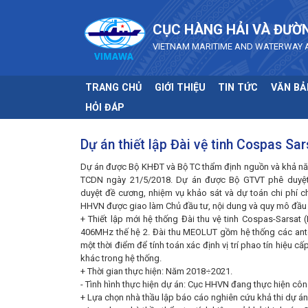
Skip to main content
CỤC HÀNG HẢI VÀ ĐƯỜ
VIETNAM MARITIME AND WATERWAY 
TRANG CHỦ
GIỚI THIỆU
TIN TỨC
VĂN BẢ
HỎI ĐÁP
Dự án thiết lập Đài vệ tinh Cospas S
Dự án được Bộ KHĐT và Bộ TC thẩm định nguồn và khả nă
TCDN ngày 21/5/2018. Dự án được Bộ GTVT phê duyệt 
duyệt đề cương, nhiệm vụ khảo sát và dự toán chi phí 
HHVN được giao làm Chủ đầu tư, nội dung và quy mô đầu 
+ Thiết lập mới hệ thống Đài thu vệ tinh Cospas-Sarsa
406MHz thế hệ 2. Đài thu MEOLUT gồm hệ thống các ante
một thời điểm để tính toán xác định vị trí phao tín hiệu
khác trong hệ thống.
+ Thời gian thực hiện: Năm 2018÷2021.
- Tình hình thực hiện dự án: Cục HHVN đang thực hiện côn
+ Lựa chọn nhà thầu lập báo cáo nghiên cứu khả thi dự án