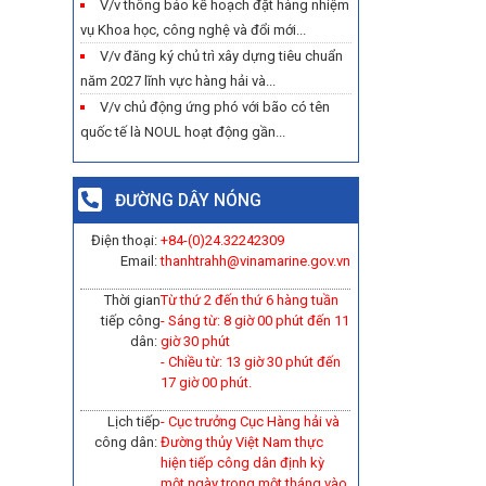
V/v thông báo kế hoạch đặt hàng nhiệm
vụ Khoa học, công nghệ và đổi mới...
V/v đăng ký chủ trì xây dựng tiêu chuẩn
năm 2027 lĩnh vực hàng hải và...
V/v chủ động ứng phó với bão có tên
quốc tế là NOUL hoạt động gần...
ĐƯỜNG DÂY NÓNG
Điện thoại:
+84-(0)
24.32242309
Email:
thanhtrahh@vinamarine.gov.vn
Thời gian
Từ thứ 2 đến thứ 6 hàng tuần
tiếp công
- Sáng từ: 8 giờ 00 phút đến 11
dân:
giờ 30 phút
- Chiều từ: 13 giờ 30 phút đến
17 giờ 00 phút.
Lịch tiếp
- Cục trưởng Cục Hàng hải và
công dân:
Đường thủy Việt Nam thực
hiện tiếp công dân định kỳ
một ngày trong một tháng vào