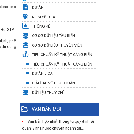
c báo cáo
DỰ ÁN
NIÊM YẾT GIÁ
THỐNG KÊ
h Bộ GTVT
CƠ SỞ DỮ LIỆU TÀU BIỂN
 định, phê
CƠ SỞ DỮ LIỆU THUYỀN VIÊN
c thi công
TIÊU CHUẨN KỸ THUẬT CẢNG BIỂN
TIÊU CHUẨN KỸ THUẬT CẢNG BIỂN
DỰ ÁN JICA
GIẢI ĐÁP VỀ TIÊU CHUẨN
DỮ LIỆU THUỶ CHÍ
VĂN BẢN MỚI
Văn bản hợp nhất Thông tư quy định về
quản lý nhà nước chuyên ngành tại...