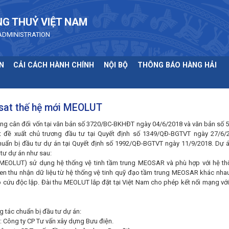
NG THUỶ VIỆT NAM
ADMINISTRATION
N
CẢI CÁCH HÀNH CHÍNH
NỘI BỘ
THÔNG BÁO HÀNG HẢI
arsat thế hệ mới MEOLUT
ng cân đối vốn tại văn bản số 3720/BC-BKHĐT ngày 04/6/2018 và văn bản số 
đề xuất chủ trương đầu tư tại Quyết định số 1349/QĐ-BGTVT ngày 27/6/
chuẩn bị đầu tư dự án tại Quyết định số 1992/QĐ-BGTVT ngày 11/9/2018. Dự 
tư dự án như sau:
t (MEOLUT) sử dụng hệ thống vệ tinh tầm trung MEOSAR và phù hợp với hệ t
n thu nhận dữ liệu từ hệ thống vệ tinh quỹ đạo tầm trung MEOSAR khác nhau
 cấp cứu độc lập. Đài thu MEOLUT lắp đặt tại Việt Nam cho phép kết nối mạng 
g tác chuẩn bị đầu tư dự án:
: Công ty CP Tư vấn xây dựng Bưu điện.