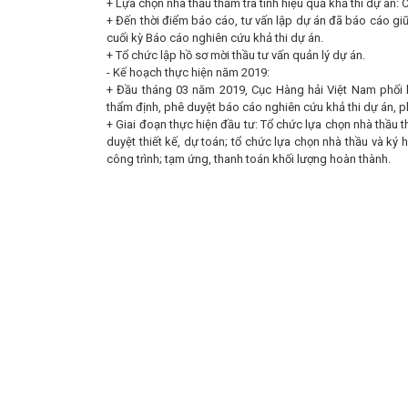
+ Lựa chọn nhà thầu thẩm tra tính hiệu quả khả thi dự án:
+ Đến thời điểm báo cáo, tư vấn lập dự án đã báo cáo gi
cuối kỳ Báo cáo nghiên cứu khả thi dự án.
+ Tổ chức lập hồ sơ mời thầu tư vấn quản lý dự án.
- Kế hoạch thực hiện năm 2019:
+ Đầu tháng 03 năm 2019, Cục Hàng hải Việt Nam phối h
thẩm định, phê duyệt báo cáo nghiên cứu khả thi dự án, p
+ Giai đoạn thực hiện đầu tư: Tổ chức lựa chọn nhà thầu th
duyệt thiết kế, dự toán; tổ chức lựa chọn nhà thầu và ký h
công trình; tạm ứng, thanh toán khối lượng hoàn thành.