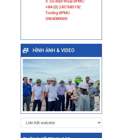
3. Số điện thoại BPMC:
+84-(0) 2437683192
Trường BPMC:
0904089009
HÌNH ẢNH & VIDEO