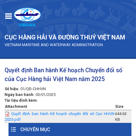
Skip to main content
CỤC HÀNG HẢI VÀ ĐƯỜNG THUỶ VIỆT NAM
VIETNAM MARITIME AND WATERWAY ADMINISTRATION
Quyết định Ban hành Kế hoạch Chuyển đổi số
của Cục Hàng hải Việt Nam năm 2025
Số hiệu:
01/QĐ-CHHVN
Ngày ban hành:
03/01/2025
Tài liệu đính kèm:
Attachment
Size
Quyết định ban hành Kế hoạch chuyển đổi số Cục HHVN
644.63
2025.pdf
KB
CHUYÊN MỤC