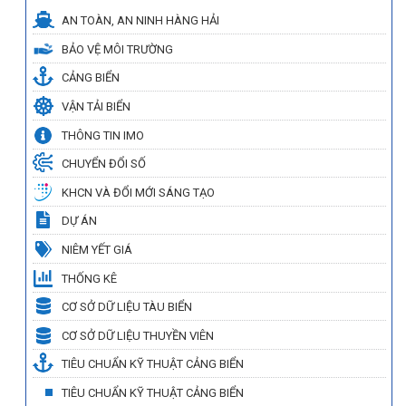
AN TOÀN, AN NINH HÀNG HẢI
BẢO VỆ MÔI TRƯỜNG
CẢNG BIỂN
VẬN TẢI BIỂN
THÔNG TIN IMO
CHUYỂN ĐỔI SỐ
KHCN VÀ ĐỔI MỚI SÁNG TẠO
DỰ ÁN
NIÊM YẾT GIÁ
THỐNG KÊ
CƠ SỞ DỮ LIỆU TÀU BIỂN
CƠ SỞ DỮ LIỆU THUYỀN VIÊN
TIÊU CHUẨN KỸ THUẬT CẢNG BIỂN
TIÊU CHUẨN KỸ THUẬT CẢNG BIỂN