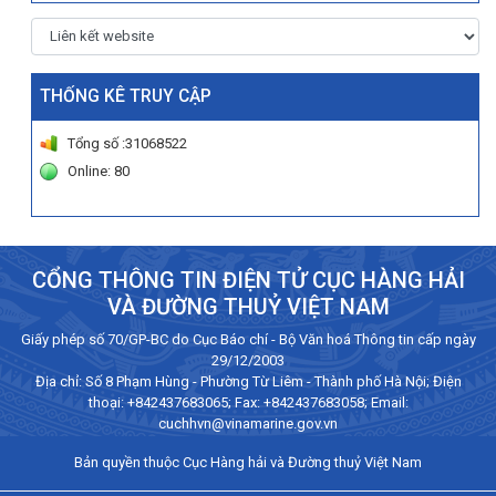
THỐNG KÊ TRUY CẬP
Tổng số :31068522
Online: 80
CỔNG THÔNG TIN ĐIỆN TỬ CỤC HÀNG HẢI
VÀ ĐƯỜNG THUỶ VIỆT NAM
Giấy phép số 70/GP-BC do Cục Báo chí - Bộ Văn hoá Thông tin cấp ngày
29/12/2003
Địa chỉ: Số 8 Phạm Hùng - Phường Từ Liêm - Thành phố Hà Nội; Điện
thoại:
+842437683065
; Fax: +842437683058; Email:
cuchhvn@vinamarine.gov.vn
Bản quyền thuộc Cục Hàng hải và Đường thuỷ Việt Nam