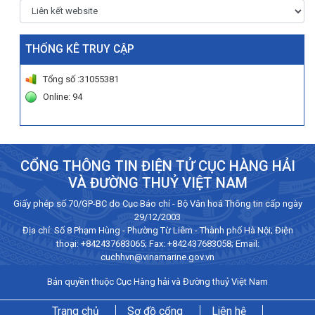
THỐNG KÊ TRUY CẬP
Tổng số :31055381
Online: 94
CỔNG THÔNG TIN ĐIỆN TỬ CỤC HÀNG HẢI
VÀ ĐƯỜNG THUỶ VIỆT NAM
Giấy phép số 70/GP-BC do Cục Báo chí - Bộ Văn hoá Thông tin cấp ngày
29/12/2003
Địa chỉ: Số 8 Phạm Hùng - Phường Từ Liêm - Thành phố Hà Nội; Điện
thoại:
+842437683065
; Fax: +842437683058; Email:
cuchhvn@vinamarine.gov.vn
Bản quyền thuộc Cục Hàng hải và Đường thuỷ Việt Nam
Trang chủ
Sơ đồ cổng
Liên hệ