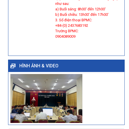
như sau:
a) Buổi sáng: 8h00' đến 12h00'
b) Buổi chiều: 13h00' đến 17h00'
3. Số điện thoại BPMC:
+84-(0) 2437683192
Trường BPMC:
0904089009
HÌNH ẢNH & VIDEO