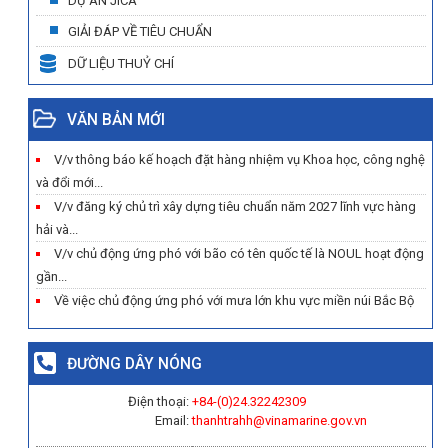
DỰ ÁN JICA
GIẢI ĐÁP VỀ TIÊU CHUẨN
DỮ LIỆU THUỶ CHÍ
VĂN BẢN MỚI
V/v thông báo kế hoạch đặt hàng nhiệm vụ Khoa học, công nghệ
và đổi mới...
V/v đăng ký chủ trì xây dựng tiêu chuẩn năm 2027 lĩnh vực hàng
hải và...
V/v chủ động ứng phó với bão có tên quốc tế là NOUL hoạt động
gần...
Về việc chủ động ứng phó với mưa lớn khu vực miền núi Bắc Bộ
ĐƯỜNG DÂY NÓNG
Điện thoại:
+84-(0)
24.32242309
Email:
thanhtrahh@vinamarine.gov.vn