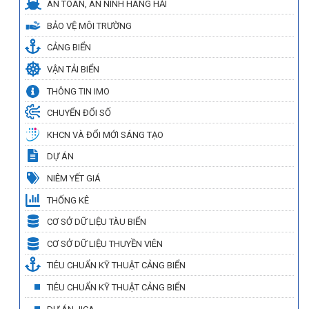
AN TOÀN, AN NINH HÀNG HẢI
BẢO VỆ MÔI TRƯỜNG
CẢNG BIỂN
VẬN TẢI BIỂN
THÔNG TIN IMO
CHUYỂN ĐỔI SỐ
KHCN VÀ ĐỔI MỚI SÁNG TẠO
DỰ ÁN
NIÊM YẾT GIÁ
THỐNG KÊ
CƠ SỞ DỮ LIỆU TÀU BIỂN
CƠ SỞ DỮ LIỆU THUYỀN VIÊN
TIÊU CHUẨN KỸ THUẬT CẢNG BIỂN
TIÊU CHUẨN KỸ THUẬT CẢNG BIỂN