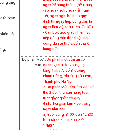
 cung ứng
ngày 25 hàng tháng (nếu trùng
vào ngày nghỉ, ngày lễ, ngày
Tết, ngày nghỉ bù theo quy
 đến hoạt
định thì ngày tiếp công dân là
ngày làm việc đầu tiên liền kề).
-
Cán bộ được giao nhiệm vụ
 phân cấp
tiếp công dân thực hiện tiếp
công dân từ thứ 2 đến thứ 6
hàng tuần.
ựng.
Bộ phận Một
1. Bộ phận một cửa tại cơ
cửa:
quan Cục HHĐTVN đặt tại
tầng 1 nhà A, số 8, đường
Phạm Hùng, phường Từ Liêm,
Thành phố Hà Nội.
2. Bộ phận Một cửa làm việc từ
thứ 2 đến thứ sáu hàng tuần,
trừ ngày nghỉ theo quy
định.Thời gian làm việc trong
ngày như sau:
a) Buổi sáng: 8h00' đến 12h00'
b) Buổi chiều: 13h00' đến
17h00'