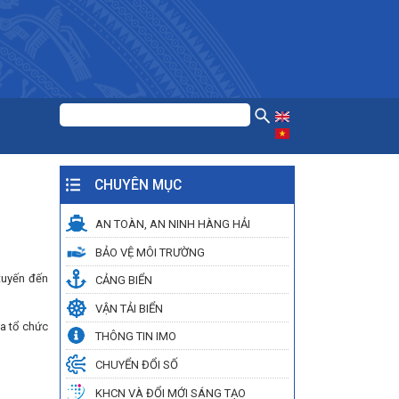
CHUYÊN MỤC
AN TOÀN, AN NINH HÀNG HẢI
BẢO VỆ MÔI TRƯỜNG
tuyến đến
CẢNG BIỂN
VẬN TẢI BIỂN
ủa tổ chức
THÔNG TIN IMO
CHUYỂN ĐỔI SỐ
KHCN VÀ ĐỔI MỚI SÁNG TẠO