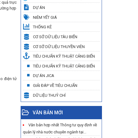
t quả trực
DỰ ÁN
rường hợp
NIÊM YẾT GIÁ
THỐNG KÊ
CƠ SỞ DỮ LIỆU TÀU BIỂN
CƠ SỞ DỮ LIỆU THUYỀN VIÊN
TIÊU CHUẨN KỸ THUẬT CẢNG BIỂN
TIÊU CHUẨN KỸ THUẬT CẢNG BIỂN
DỰ ÁN JICA
o điện tử
GIẢI ĐÁP VỀ TIÊU CHUẨN
DỮ LIỆU THUỶ CHÍ
VĂN BẢN MỚI
Văn bản hợp nhất Thông tư quy định về
quản lý nhà nước chuyên ngành tại...