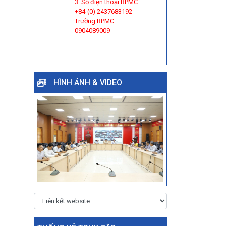
3. Số điện thoại BPMC:
+84-(0) 2437683192
Trường BPMC:
0904089009
HÌNH ẢNH & VIDEO