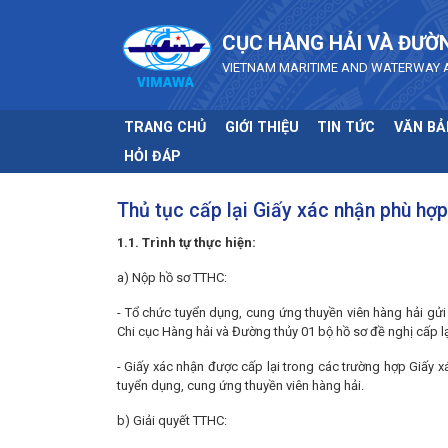
Skip to main content
CỤC HÀNG HẢI VÀ ĐƯỜ
VIETNAM MARITIME AND WATERWAY 
TRANG CHỦ
GIỚI THIỆU
TIN TỨC
VĂN BẢ
HỎI ĐÁP
Thủ tục cấp lại Giấy xác nhận phù hợp
1.1. Trình tự thực hiện:
a) Nộp hồ sơ TTHC:
- Tổ chức tuyển dụng, cung ứng thuyền viên hàng hải gửi
Chi cục Hàng hải và Đường thủy 01 bộ hồ sơ đề nghị cấp l
- Giấy xác nhận được cấp lại trong các trường hợp Giấy x
tuyển dụng, cung ứng thuyền viên hàng hải.
b) Giải quyết TTHC: