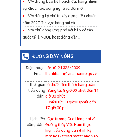
V/v thông báo kế hoạch đặt hàng nhiệm
vụ Khoa học, công nghệ và đổi mới...
V/v đăng ký chủ trì xây dựng tiêu chuẩn
năm 2027 lĩnh vực hàng hải và...
V/v chủ động ứng phó với bão có tên
quốc tế là NOUL hoạt động gần...
ĐƯỜNG DÂY NÓNG
Điện thoại:
+84-(0)
24.32242309
Email:
thanhtrahh@vinamarine.gov.vn
Thời gian
Từ thứ 2 đến thứ 6 hàng tuần
tiếp công
- Sáng từ: 8 giờ 00 phút đến 11
dân:
giờ 30 phút
- Chiều từ: 13 giờ 30 phút đến
17 giờ 00 phút.
Lịch tiếp
- Cục trưởng Cục Hàng hải và
công dân:
Đường thủy Việt Nam thực
hiện tiếp công dân định kỳ
một ngày trong một tháng vào