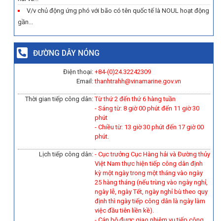
V/v chủ động ứng phó với bão có tên quốc tế là NOUL hoạt động
gần...
ĐƯỜNG DÂY NÓNG
Điện thoại:
+84-(0)
24.32242309
Email:
thanhtrahh@vinamarine.gov.vn
Thời gian tiếp công dân:
Từ thứ 2 đến thứ 6 hàng tuần
- Sáng từ: 8 giờ 00 phút đến 11 giờ 30
phút
- Chiều từ: 13 giờ 30 phút đến 17 giờ 00
phút.
Lịch tiếp công dân:
- Cục trưởng Cục Hàng hải và Đường thủy
Việt Nam thực hiện tiếp công dân định
kỳ một ngày trong một tháng vào ngày
25 hàng tháng (nếu trùng vào ngày nghỉ,
ngày lễ, ngày Tết, ngày nghỉ bù theo quy
định thì ngày tiếp công dân là ngày làm
việc đầu tiên liền kề).
-
Cán bộ được giao nhiệm vụ tiếp công