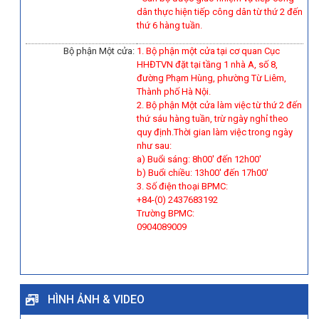
dân thực hiện tiếp công dân từ thứ 2 đến
thứ 6 hàng tuần.
Bộ phận Một cửa:
1. Bộ phận một cửa tại cơ quan Cục
HHĐTVN đặt tại tầng 1 nhà A, số 8,
đường Phạm Hùng, phường Từ Liêm,
Thành phố Hà Nội.
2. Bộ phận Một cửa làm việc từ thứ 2 đến
thứ sáu hàng tuần, trừ ngày nghỉ theo
quy định.Thời gian làm việc trong ngày
như sau:
a) Buổi sáng: 8h00' đến 12h00'
b) Buổi chiều: 13h00' đến 17h00'
3. Số điện thoại BPMC:
+84-(0) 2437683192
Trường BPMC:
0904089009
HÌNH ẢNH & VIDEO