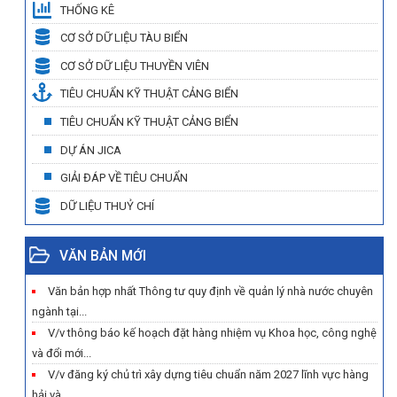
THỐNG KÊ
CƠ SỞ DỮ LIỆU TÀU BIỂN
CƠ SỞ DỮ LIỆU THUYỀN VIÊN
TIÊU CHUẨN KỸ THUẬT CẢNG BIỂN
TIÊU CHUẨN KỸ THUẬT CẢNG BIỂN
DỰ ÁN JICA
GIẢI ĐÁP VỀ TIÊU CHUẨN
DỮ LIỆU THUỶ CHÍ
VĂN BẢN MỚI
Văn bản hợp nhất Thông tư quy định về quản lý nhà nước chuyên
ngành tại...
V/v thông báo kế hoạch đặt hàng nhiệm vụ Khoa học, công nghệ
và đổi mới...
V/v đăng ký chủ trì xây dựng tiêu chuẩn năm 2027 lĩnh vực hàng
hải và...