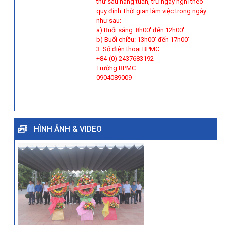
thứ sáu hàng tuần, trừ ngày nghỉ theo
quy định.Thời gian làm việc trong ngày
như sau:
a) Buổi sáng: 8h00' đến 12h00'
b) Buổi chiều: 13h00' đến 17h00'
3. Số điện thoại BPMC:
+84-(0) 2437683192
Trường BPMC:
0904089009
HÌNH ẢNH & VIDEO