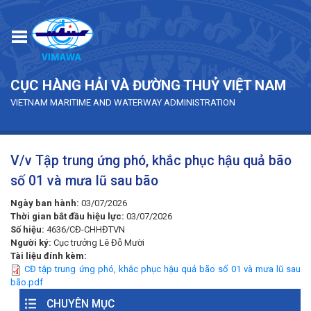
Skip to main content
CỤC HÀNG HẢI VÀ ĐƯỜNG THUỶ VIỆT NAM
VIETNAM MARITIME AND WATERWAY ADMINISTRATION
V/v Tập trung ứng phó, khắc phục hậu quả bão
số 01 và mưa lũ sau bão
Ngày ban hành:
03/07/2026
Thời gian bắt đầu hiệu lực:
03/07/2026
Số hiệu:
4636/CĐ-CHHĐTVN
Người ký:
Cục trưởng Lê Đỗ Mười
Tài liệu đính kèm:
CĐ tập trung ứng phó, khắc phục hậu quả bão số 01 và mưa lũ sau
bão.pdf
CHUYÊN MỤC