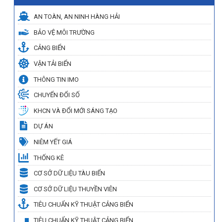
AN TOÀN, AN NINH HÀNG HẢI
BẢO VỆ MÔI TRƯỜNG
CẢNG BIỂN
VẬN TẢI BIỂN
THÔNG TIN IMO
CHUYỂN ĐỔI SỐ
KHCN VÀ ĐỔI MỚI SÁNG TẠO
DỰ ÁN
NIÊM YẾT GIÁ
THỐNG KÊ
CƠ SỞ DỮ LIỆU TÀU BIỂN
CƠ SỞ DỮ LIỆU THUYỀN VIÊN
TIÊU CHUẨN KỸ THUẬT CẢNG BIỂN
TIÊU CHUẨN KỸ THUẬT CẢNG BIỂN