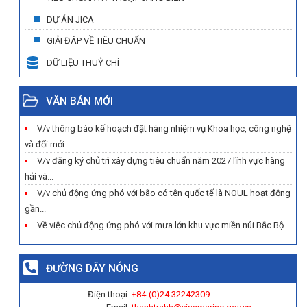
DỰ ÁN JICA
GIẢI ĐÁP VỀ TIÊU CHUẨN
DỮ LIỆU THUỶ CHÍ
VĂN BẢN MỚI
V/v thông báo kế hoạch đặt hàng nhiệm vụ Khoa học, công nghệ
và đổi mới...
V/v đăng ký chủ trì xây dựng tiêu chuẩn năm 2027 lĩnh vực hàng
hải và...
V/v chủ động ứng phó với bão có tên quốc tế là NOUL hoạt động
gần...
Về việc chủ động ứng phó với mưa lớn khu vực miền núi Bắc Bộ
ĐƯỜNG DÂY NÓNG
Điện thoại:
+84-(0)
24.32242309