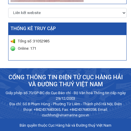
THỐNG KÊ TRUY CẬP
Tổng số :31052985
Online: 171
CỔNG THÔNG TIN ĐIỆN TỬ CỤC HÀNG HẢI
VÀ ĐƯỜNG THUỶ VIỆT NAM
Giấy phép số 70/GP-BC do Cục Báo chí - Bộ Văn hoá Thông tin cấp ngày
29/12/2003
Địa chỉ: Số 8 Phạm Hùng - Phường Từ Liêm - Thành phố Hà Nội; Điện
thoại:
+842437683065
; Fax: +842437683058; Email:
cuchhvn@vinamarine.gov.vn
Bản quyền thuộc Cục Hàng hải và Đường thuỷ Việt Nam