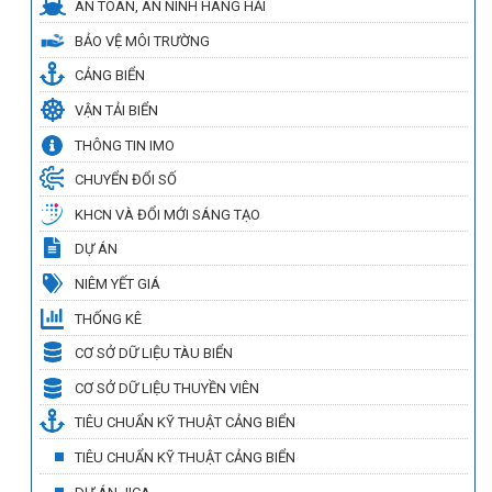
AN TOÀN, AN NINH HÀNG HẢI
BẢO VỆ MÔI TRƯỜNG
CẢNG BIỂN
VẬN TẢI BIỂN
THÔNG TIN IMO
CHUYỂN ĐỔI SỐ
KHCN VÀ ĐỔI MỚI SÁNG TẠO
DỰ ÁN
NIÊM YẾT GIÁ
THỐNG KÊ
CƠ SỞ DỮ LIỆU TÀU BIỂN
CƠ SỞ DỮ LIỆU THUYỀN VIÊN
TIÊU CHUẨN KỸ THUẬT CẢNG BIỂN
TIÊU CHUẨN KỸ THUẬT CẢNG BIỂN