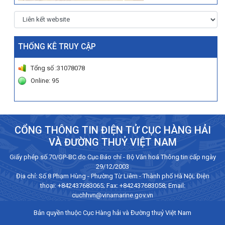
THỐNG KÊ TRUY CẬP
Tổng số :31078078
Online: 95
CỔNG THÔNG TIN ĐIỆN TỬ CỤC HÀNG HẢI
VÀ ĐƯỜNG THUỶ VIỆT NAM
Giấy phép số 70/GP-BC do Cục Báo chí - Bộ Văn hoá Thông tin cấp ngày
29/12/2003
Địa chỉ: Số 8 Phạm Hùng - Phường Từ Liêm - Thành phố Hà Nội; Điện
thoại:
+842437683065
; Fax: +842437683058; Email:
cuchhvn@vinamarine.gov.vn
Bản quyền thuộc Cục Hàng hải và Đường thuỷ Việt Nam