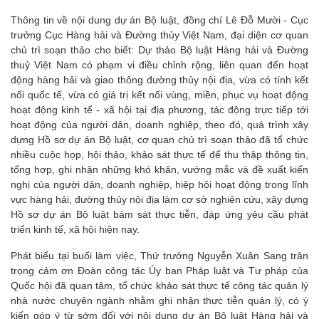
Thông tin về nội dung dự án Bộ luật, đồng chí Lê Đỗ Mười - Cục
trưởng Cục Hàng hải và Đường thủy Việt Nam, đại diện cơ quan
chủ trì soạn thảo cho biết: Dự thảo Bộ luật Hàng hải và Đường
thuỷ Việt Nam có phạm vi điều chỉnh rộng, liên quan đến hoạt
động hàng hải và giao thông đường thủy nội địa, vừa có tính kết
nối quốc tế, vừa có giá trị kết nối vùng, miền, phục vụ hoạt động
hoạt động kinh tế - xã hội tại địa phương, tác động trực tiếp tới
hoạt động của người dân, doanh nghiệp, theo đó, quá trình xây
dựng Hồ sơ dự án Bộ luật, cơ quan chủ trì soạn thảo đã tổ chức
nhiều cuộc họp, hội thảo, khảo sát thực tế để thu thập thông tin,
tổng hợp, ghi nhận những khó khăn, vướng mắc và đề xuất kiến
nghị của người dân, doanh nghiệp, hiệp hội hoạt động trong lĩnh
vực hàng hải, đường thủy nội địa làm cơ sở nghiên cứu, xây dựng
Hồ sơ dự án Bộ luật bám sát thực tiễn, đáp ứng yêu cầu phát
triển kinh tế, xã hội hiện nay.
Phát biểu tại buổi làm việc, Thứ trưởng Nguyễn Xuân Sang trân
trọng cảm ơn Đoàn công tác Ủy ban Pháp luật và Tư pháp của
Quốc hội đã quan tâm, tổ chức khảo sát thực tế công tác quản lý
nhà nước chuyên ngành nhằm ghi nhận thực tiễn quản lý, có ý
kiến góp ý từ sớm đối với nội dung dự án Bộ luật Hàng hải và