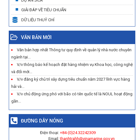
DỰ ÁN JICA
GIẢI ĐÁP VỀ TIÊU CHUẨN
DỮ LIỆU THUỶ CHÍ
VĂN BẢN MỚI
Văn bản hợp nhất Thông tư quy định về quản lý nhà nước chuyên
ngành tại...
V/v thông báo kế hoạch đặt hàng nhiệm vụ Khoa học, công nghệ
và đổi mới...
V/v đăng ký chủ trì xây dựng tiêu chuẩn năm 2027 lĩnh vực hàng
hải và...
V/v chủ động ứng phó với bão có tên quốc tế là NOUL hoạt động
gần...
ĐƯỜNG DÂY NÓNG
Điện thoại:
+84-(0)
24.32242309
Email:
thanhtrahh@vinamarine.gov.vn