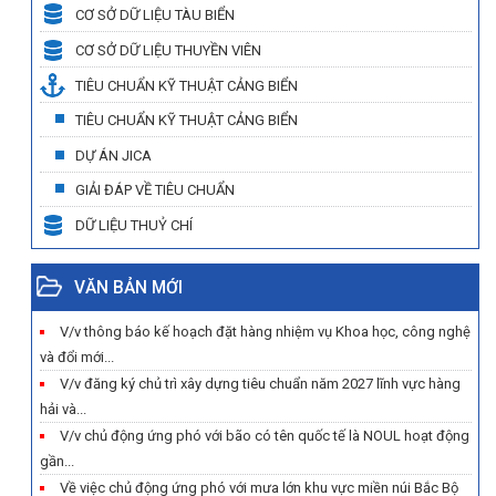
CƠ SỞ DỮ LIỆU TÀU BIỂN
CƠ SỞ DỮ LIỆU THUYỀN VIÊN
TIÊU CHUẨN KỸ THUẬT CẢNG BIỂN
TIÊU CHUẨN KỸ THUẬT CẢNG BIỂN
DỰ ÁN JICA
GIẢI ĐÁP VỀ TIÊU CHUẨN
DỮ LIỆU THUỶ CHÍ
VĂN BẢN MỚI
V/v thông báo kế hoạch đặt hàng nhiệm vụ Khoa học, công nghệ
và đổi mới...
V/v đăng ký chủ trì xây dựng tiêu chuẩn năm 2027 lĩnh vực hàng
hải và...
V/v chủ động ứng phó với bão có tên quốc tế là NOUL hoạt động
gần...
Về việc chủ động ứng phó với mưa lớn khu vực miền núi Bắc Bộ