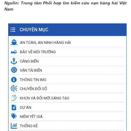
Nguồn:
Trung tâm Phối hợp tìm kiếm cứu nạn hàng hải Việt
Nam
CHUYÊN MỤC
AN TOÀN, AN NINH HÀNG HẢI
BẢO VỆ MÔI TRƯỜNG
CẢNG BIỂN
VẬN TẢI BIỂN
THÔNG TIN IMO
CHUYỂN ĐỔI SỐ
KHCN VÀ ĐỔI MỚI SÁNG TẠO
DỰ ÁN
NIÊM YẾT GIÁ
THỐNG KÊ