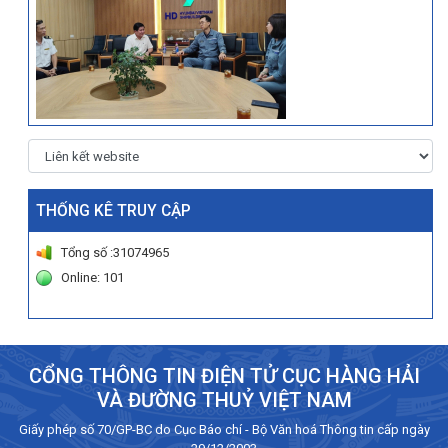
THỐNG KÊ TRUY CẬP
Tổng số :31074965
Online: 101
CỔNG THÔNG TIN ĐIỆN TỬ CỤC HÀNG HẢI
VÀ ĐƯỜNG THUỶ VIỆT NAM
Giấy phép số 70/GP-BC do Cục Báo chí - Bộ Văn hoá Thông tin cấp ngày