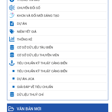
CHUYỂN ĐỔI SỐ
KHCN VÀ ĐỔI MỚI SÁNG TẠO
DỰ ÁN
NIÊM YẾT GIÁ
THỐNG KÊ
CƠ SỞ DỮ LIỆU TÀU BIỂN
CƠ SỞ DỮ LIỆU THUYỀN VIÊN
TIÊU CHUẨN KỸ THUẬT CẢNG BIỂN
TIÊU CHUẨN KỸ THUẬT CẢNG BIỂN
DỰ ÁN JICA
GIẢI ĐÁP VỀ TIÊU CHUẨN
DỮ LIỆU THUỶ CHÍ
VĂN BẢN MỚI