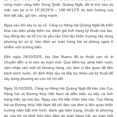
vùng nước cảng biển Dung Quất, Quảng Ngãi, đã bị trôi neo và
mắc cạn tại vị trí 15°28'28"N – 108°46'12"E do ảnh hưởng của
thời tiết xấu, gió lớn, sóng mạnh.
Ngay sau khi xảy ra sự cố, Cảng vụ Hàng hải Quảng Ngãi đã triển
khai các biện pháp kiểm tra, đánh giá tình trạng kỹ thuật của tàu,
huy động tàu lai hỗ trợ và yêu cầu Chủ tàu khẩn trương xây dựng
phương án xử lý, bảo đảm an toàn hàng hải và phòng ngừa ô
nhiễm môi trường biển.
Đến ngày 29/10/2025, tàu Star Bueno đã tự thoát cạn và di
chuyển đến vị trí neo an toàn mới. Qua kiểm tra, phát hiện nước
xâm nhập vào một số khoang hàng, các đơn vị liên quan đã tiến
hành bơm nước, ổn định thân tàu và tiếp tục khảo sát kỹ thuật để
xây dựng phương án cứu hộ chi tiết.
Ngày 31/10/2025, Cảng vụ Hàng hải Quảng Ngãi đã báo cáo Cục
Hàng hải và Đường thủy Việt Nam về diễn biến vụ việc và tình
trạng hiện tại của tàu. Ngay sau khi tiếp nhận báo cáo, Cục Hàng
hải và Đường thủy Việt Nam đã chỉ đạo các đơn vị liên quan khẩn
trương nắm bắt tình hình, đánh giá hiện trạng, chuẩn bị phương
án cứu hộ và phối hợp bảo đảm an toàn hàng hải, an toàn môi