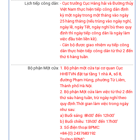
Lịch tiếp công dân:
- Cục trưởng Cục Hàng hải và Đường thủy
Việt Nam thực hiện tiếp công dân định
kỳ một ngày trong một tháng vào ngày
25 hàng tháng (nếu trùng vào ngày nghỉ,
ngày lễ, ngày Tết, ngày nghỉ bù theo quy
định thì ngày tiếp công dân là ngày làm
việc đầu tiên liền kề).
-
Cán bộ được giao nhiệm vụ tiếp công
dân thực hiện tiếp công dân từ thứ 2 đến
thứ 6 hàng tuần.
Bộ phận Một cửa:
1. Bộ phận một cửa tại cơ quan Cục
HHĐTVN đặt tại tầng 1 nhà A, số 8,
đường Phạm Hùng, phường Từ Liêm,
Thành phố Hà Nội.
2. Bộ phận Một cửa làm việc từ thứ 2 đến
thứ sáu hàng tuần, trừ ngày nghỉ theo
quy định.Thời gian làm việc trong ngày
như sau:
a) Buổi sáng: 8h00' đến 12h00'
b) Buổi chiều: 13h00' đến 17h00'
3. Số điện thoại BPMC:
+84-(0) 2437683192
Trường BPMC: