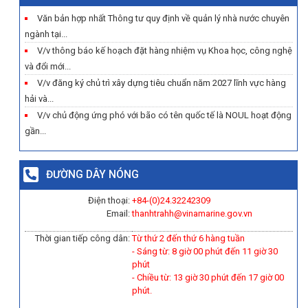
Văn bản hợp nhất Thông tư quy định về quản lý nhà nước chuyên
ngành tại...
V/v thông báo kế hoạch đặt hàng nhiệm vụ Khoa học, công nghệ
và đổi mới...
V/v đăng ký chủ trì xây dựng tiêu chuẩn năm 2027 lĩnh vực hàng
hải và...
V/v chủ động ứng phó với bão có tên quốc tế là NOUL hoạt động
gần...
ĐƯỜNG DÂY NÓNG
Điện thoại:
+84-(0)
24.32242309
Email:
thanhtrahh@vinamarine.gov.vn
Thời gian tiếp công dân:
Từ thứ 2 đến thứ 6 hàng tuần
- Sáng từ: 8 giờ 00 phút đến 11 giờ 30
phút
- Chiều từ: 13 giờ 30 phút đến 17 giờ 00
phút.