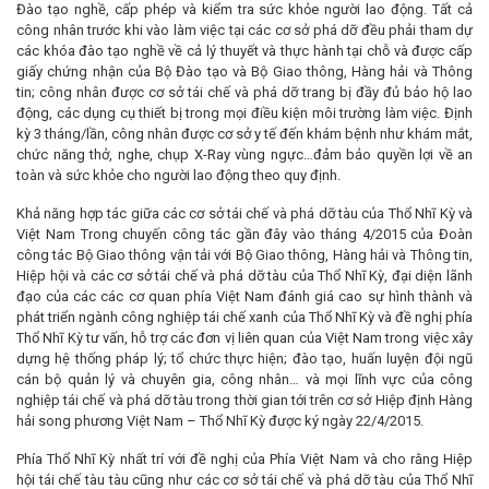
Đào tạo nghề, cấp phép và kiểm tra sức khỏe người lao động. Tất cả
công nhân trước khi vào làm việc tại các cơ sở phá dỡ đều phải tham dự
các khóa đào tạo nghề về cả lý thuyết và thực hành tại chỗ và được cấp
giấy chứng nhận của Bộ Đào tạo và Bộ Giao thông, Hàng hải và Thông
tin; công nhân được cơ sở tái chế và phá dỡ trang bị đầy đủ bảo hộ lao
động, các dụng cụ thiết bị trong mọi điều kiện môi trường làm việc. Định
kỳ 3 tháng/lần, công nhân được cơ sở y tế đến khám bệnh như khám mắt,
chức năng thở, nghe, chụp X-Ray vùng ngực…đảm bảo quyền lợi về an
toàn và sức khỏe cho người lao động theo quy định.
Khả năng hợp tác giữa các cơ sở tái chế và phá dỡ tàu của Thổ Nhĩ Kỳ và
Việt Nam Trong chuyến công tác gần đây vào tháng 4/2015 của Đoàn
công tác Bộ Giao thông vận tải với Bộ Giao thông, Hàng hải và Thông tin,
Hiệp hội và các cơ sở tái chế và phá dỡ tàu của Thổ Nhĩ Kỳ, đại diện lãnh
đạo của các các cơ quan phía Việt Nam đánh giá cao sự hình thành và
phát triển ngành công nghiệp tái chế xanh của Thổ Nhĩ Kỳ và đề nghị phía
Thổ Nhĩ Kỳ tư vấn, hỗ trợ các đơn vị liên quan của Việt Nam trong việc xây
dựng hệ thống pháp lý; tổ chức thực hiện; đào tạo, huấn luyện đội ngũ
cán bộ quản lý và chuyên gia, công nhân… và mọi lĩnh vực của công
nghiệp tái chế và phá dỡ tàu trong thời gian tới trên cơ sở Hiệp định Hàng
hải song phương Việt Nam – Thổ Nhĩ Kỳ được ký ngày 22/4/2015.
Phía Thổ Nhĩ Kỳ nhất trí với đề nghị của Phía Việt Nam và cho rằng Hiệp
hội tái chế tàu tàu cũng như các cơ sở tái chế và phá dỡ tàu của Thổ Nhĩ