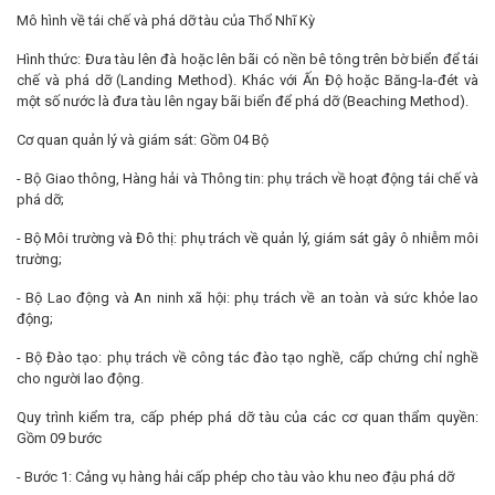
Mô hình về tái chế và phá dỡ tàu của Thổ Nhĩ Kỳ
Hình thức: Đưa tàu lên đà hoặc lên bãi có nền bê tông trên bờ biển để tái
chế và phá dỡ (Landing Method). Khác với Ấn Độ hoặc Băng-la-đét và
một số nước là đưa tàu lên ngay bãi biển để phá dỡ (Beaching Method).
Cơ quan quản lý và giám sát: Gồm 04 Bộ
- Bộ Giao thông, Hàng hải và Thông tin: phụ trách về hoạt động tái chế và
phá dỡ;
- Bộ Môi trường và Đô thị: phụ trách về quản lý, giám sát gây ô nhiễm môi
trường;
- Bộ Lao động và An ninh xã hội: phụ trách về an toàn và sức khỏe lao
động;
- Bộ Đào tạo: phụ trách về công tác đào tạo nghề, cấp chứng chỉ nghề
cho người lao động.
Quy trình kiểm tra, cấp phép phá dỡ tàu của các cơ quan thẩm quyền:
Gồm 09 bước
- Bước 1: Cảng vụ hàng hải cấp phép cho tàu vào khu neo đậu phá dỡ