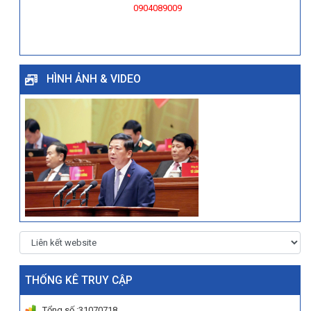
0904089009
HÌNH ẢNH & VIDEO
THỐNG KÊ TRUY CẬP
Tổng số :31070718