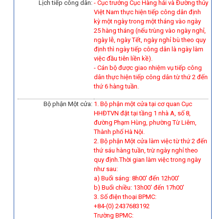
Lịch tiếp công dân:
- Cục trưởng Cục Hàng hải và Đường thủy
Việt Nam thực hiện tiếp công dân định
kỳ một ngày trong một tháng vào ngày
25 hàng tháng (nếu trùng vào ngày nghỉ,
ngày lễ, ngày Tết, ngày nghỉ bù theo quy
định thì ngày tiếp công dân là ngày làm
việc đầu tiên liền kề).
-
Cán bộ được giao nhiệm vụ tiếp công
dân thực hiện tiếp công dân từ thứ 2 đến
thứ 6 hàng tuần.
Bộ phận Một cửa:
1. Bộ phận một cửa tại cơ quan Cục
HHĐTVN đặt tại tầng 1 nhà A, số 8,
đường Phạm Hùng, phường Từ Liêm,
Thành phố Hà Nội.
2. Bộ phận Một cửa làm việc từ thứ 2 đến
thứ sáu hàng tuần, trừ ngày nghỉ theo
quy định.Thời gian làm việc trong ngày
như sau:
a) Buổi sáng: 8h00' đến 12h00'
b) Buổi chiều: 13h00' đến 17h00'
3. Số điện thoại BPMC:
+84-(0) 2437683192
Trường BPMC: