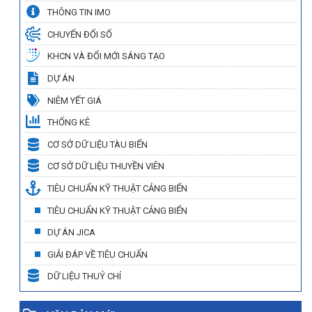
THÔNG TIN IMO
CHUYỂN ĐỔI SỐ
KHCN VÀ ĐỔI MỚI SÁNG TẠO
DỰ ÁN
NIÊM YẾT GIÁ
THỐNG KÊ
CƠ SỞ DỮ LIỆU TÀU BIỂN
CƠ SỞ DỮ LIỆU THUYỀN VIÊN
TIÊU CHUẨN KỸ THUẬT CẢNG BIỂN
TIÊU CHUẨN KỸ THUẬT CẢNG BIỂN
DỰ ÁN JICA
GIẢI ĐÁP VỀ TIÊU CHUẨN
DỮ LIỆU THUỶ CHÍ