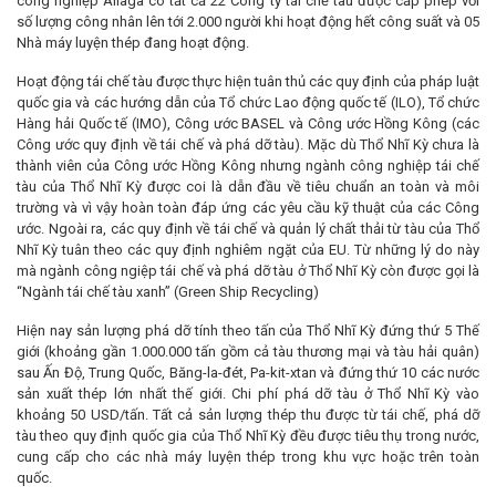
công nghiệp Aliaga có tất cả 22 Công ty tái chế tàu được cấp phép với
số lượng công nhân lên tới 2.000 người khi hoạt động hết công suất và 05
Nhà máy luyện thép đang hoạt động.
Hoạt động tái chế tàu được thực hiện tuân thủ các quy định của pháp luật
quốc gia và các hướng dẫn của Tổ chức Lao động quốc tế (ILO), Tổ chức
Hàng hải Quốc tế (IMO), Công ước BASEL và Công ước Hồng Kông (các
Công ước quy định về tái chế và phá dỡ tàu). Mặc dù Thổ Nhĩ Kỳ chưa là
thành viên của Công ước Hồng Kông nhưng ngành công nghiệp tái chế
tàu của Thổ Nhĩ Kỳ được coi là dẫn đầu về tiêu chuẩn an toàn và môi
trường và vì vậy hoàn toàn đáp ứng các yêu cầu kỹ thuật của các Công
ước. Ngoài ra, các quy định về tái chế và quản lý chất thải từ tàu của Thổ
Nhĩ Kỳ tuân theo các quy định nghiêm ngặt của EU. Từ những lý do này
mà ngành công ngiệp tái chế và phá dỡ tàu ở Thổ Nhĩ Kỳ còn được gọi là
“Ngành tái chế tàu xanh” (Green Ship Recycling)
Hiện nay sản lượng phá dỡ tính theo tấn của Thổ Nhĩ Kỳ đứng thứ 5 Thế
giới (khoảng gần 1.000.000 tấn gồm cả tàu thương mại và tàu hải quân)
sau Ấn Độ, Trung Quốc, Băng-la-đét, Pa-kit-xtan và đứng thứ 10 các nước
sản xuất thép lớn nhất thế giới. Chi phí phá dỡ tàu ở Thổ Nhĩ Kỳ vào
khoảng 50 USD/tấn. Tất cả sản lượng thép thu được từ tái chế, phá dỡ
tàu theo quy định quốc gia của Thổ Nhĩ Kỳ đều được tiêu thụ trong nước,
cung cấp cho các nhà máy luyện thép trong khu vực hoặc trên toàn
quốc.