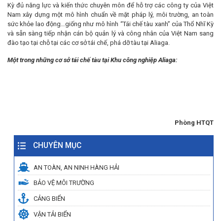
Kỳ đủ năng lực và kiến thức chuyên môn để hỗ trợ các công ty của Việt
Nam xây dựng một mô hình chuẩn về mặt pháp lý, môi trường, an toàn
sức khỏe lao động…giống như mô hình “Tái chế tàu xanh” của Thổ Nhĩ Kỳ
và sẵn sàng tiếp nhận cán bộ quản lý và công nhân của Việt Nam sang
đào tạo tại chỗ tại các cơ sở tái chế, phá dỡ tàu tại Aliaga.
Một trong những cơ sở tái chế tàu tại Khu công nghiệp Aliaga:
Phòng HTQT
CHUYÊN MỤC
AN TOÀN, AN NINH HÀNG HẢI
BẢO VỆ MÔI TRƯỜNG
CẢNG BIỂN
VẬN TẢI BIỂN