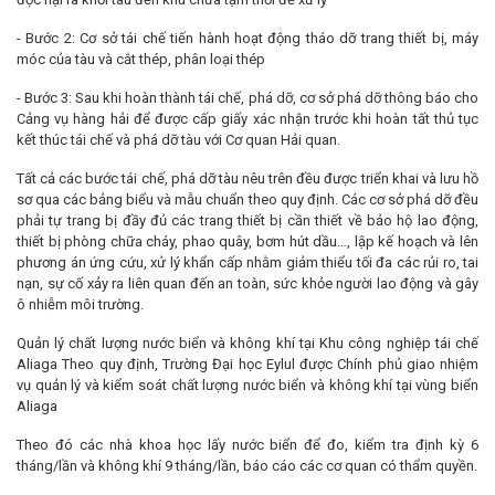
- Bước 2: Cơ sở tái chế tiến hành hoạt động tháo dỡ trang thiết bị, máy
móc của tàu và cắt thép, phân loại thép
- Bước 3: Sau khi hoàn thành tái chế, phá dỡ, cơ sở phá dỡ thông báo cho
Cảng vụ hàng hải để được cấp giấy xác nhận trước khi hoàn tất thủ tục
kết thúc tái chế và phá dỡ tàu với Cơ quan Hải quan.
Tất cả các bước tái chế, phá dỡ tàu nêu trên đều được triển khai và lưu hồ
sơ qua các bảng biểu và mẫu chuẩn theo quy định. Các cơ sở phá dỡ đều
phải tự trang bị đầy đủ các trang thiết bị cần thiết về bảo hộ lao động,
thiết bị phòng chữa cháy, phao quây, bơm hút dầu…, lập kế hoạch và lên
phương án ứng cứu, xử lý khẩn cấp nhằm giảm thiểu tối đa các rủi ro, tai
nạn, sự cố xảy ra liên quan đến an toàn, sức khỏe người lao động và gây
ô nhiễm môi trường.
Quản lý chất lượng nước biển và không khí tại Khu công nghiệp tái chế
Aliaga Theo quy định, Trường Đại học Eylul được Chính phủ giao nhiệm
vụ quản lý và kiểm soát chất lượng nước biển và không khí tại vùng biển
Aliaga
Theo đó các nhà khoa học lấy nước biển để đo, kiểm tra định kỳ 6
tháng/lần và không khí 9 tháng/lần, báo cáo các cơ quan có thẩm quyền.