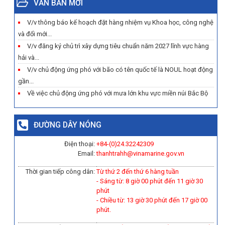
VĂN BẢN MỚI
V/v thông báo kế hoạch đặt hàng nhiệm vụ Khoa học, công nghệ
và đổi mới...
V/v đăng ký chủ trì xây dựng tiêu chuẩn năm 2027 lĩnh vực hàng
hải và...
V/v chủ động ứng phó với bão có tên quốc tế là NOUL hoạt động
gần...
Về việc chủ động ứng phó với mưa lớn khu vực miền núi Bắc Bộ
ĐƯỜNG DÂY NÓNG
Điện thoại:
+84-(0)
24.32242309
Email:
thanhtrahh@vinamarine.gov.vn
Thời gian tiếp công dân:
Từ thứ 2 đến thứ 6 hàng tuần
- Sáng từ: 8 giờ 00 phút đến 11 giờ 30
phút
- Chiều từ: 13 giờ 30 phút đến 17 giờ 00
phút.