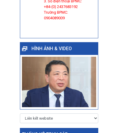
3. Số điện thoại BPMC:
+84-(0) 2437683192
Trường BPMC:
0904089009
HÌNH ẢNH & VIDEO