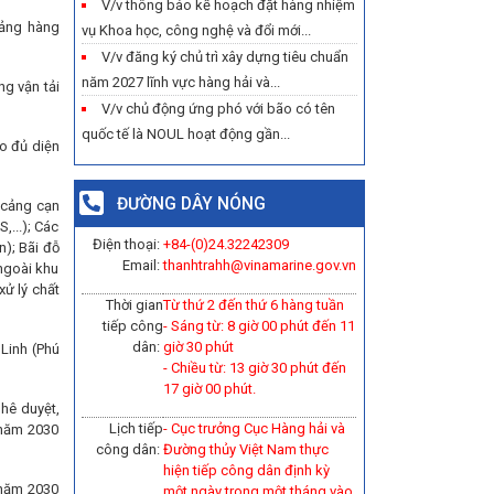
V/v thông báo kế hoạch đặt hàng nhiệm
cảng hàng
vụ Khoa học, công nghệ và đổi mới...
V/v đăng ký chủ trì xây dựng tiêu chuẩn
năm 2027 lĩnh vực hàng hải và...
ng vận tải
V/v chủ động ứng phó với bão có tên
quốc tế là NOUL hoạt động gần...
ảo đủ diện
ĐƯỜNG DÂY NÓNG
a cảng cạn
...); Các
Điện thoại:
+84-(0)
24.32242309
n); Bãi đỗ
Email:
thanhtrahh@vinamarine.gov.vn
 ngoài khu
xử lý chất
Thời gian
Từ thứ 2 đến thứ 6 hàng tuần
tiếp công
- Sáng từ: 8 giờ 00 phút đến 11
dân:
giờ 30 phút
Linh (Phú
- Chiều từ: 13 giờ 30 phút đến
17 giờ 00 phút.
hê duyệt,
Lịch tiếp
- Cục trưởng Cục Hàng hải và
 năm 2030
công dân:
Đường thủy Việt Nam thực
hiện tiếp công dân định kỳ
 năm 2030
một ngày trong một tháng vào