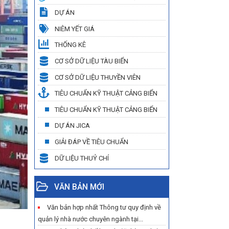
DỰ ÁN
NIÊM YẾT GIÁ
THỐNG KÊ
CƠ SỞ DỮ LIỆU TÀU BIỂN
CƠ SỞ DỮ LIỆU THUYỀN VIÊN
TIÊU CHUẨN KỸ THUẬT CẢNG BIỂN
TIÊU CHUẨN KỸ THUẬT CẢNG BIỂN
DỰ ÁN JICA
GIẢI ĐÁP VỀ TIÊU CHUẨN
DỮ LIỆU THUỶ CHÍ
VĂN BẢN MỚI
Văn bản hợp nhất Thông tư quy định về
quản lý nhà nước chuyên ngành tại...