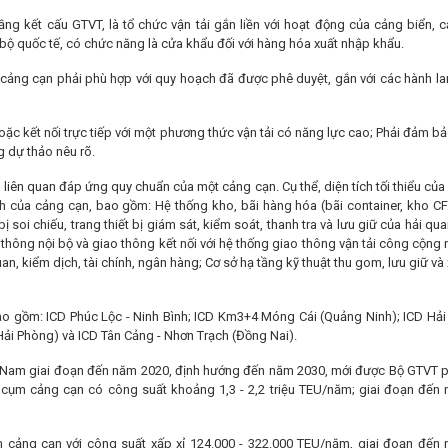
ầng kết cấu GTVT, là tổ chức vận tải gắn liền với hoạt động của cảng biển, 
bộ quốc tế, có chức năng là cửa khẩu đối với hàng hóa xuất nhập khẩu.
ủa cảng cạn phải phù hợp với quy hoạch đã được phê duyệt, gắn với các hành la
hoặc kết nối trực tiếp với một phương thức vận tải có năng lực cao; Phải đảm b
ng dự thảo nêu rõ.
iên quan đáp ứng quy chuẩn của một cảng cạn. Cụ thể, diện tích tối thiểu củ
 của cảng cạn, bao gồm: Hệ thống kho, bãi hàng hóa (bãi container, kho CFS,
 soi chiếu, trang thiết bị giám sát, kiểm soát, thanh tra và lưu giữ của hải qua
hông nội bộ và giao thông kết nối với hệ thống giao thông vận tải công cộng
, kiểm dịch, tài chính, ngân hàng; Cơ sở hạ tầng kỹ thuật thu gom, lưu giữ và 
ao gồm: ICD Phúc Lộc - Ninh Bình; ICD Km3+4 Móng Cái (Quảng Ninh); ICD Hải 
Hải Phòng) và ICD Tân Cảng - Nhơn Trạch (Đồng Nai).
iệt Nam giai đoạn đến năm 2020, định hướng đến năm 2030, mới được Bộ GTVT p
 cụm cảng cạn có công suất khoảng 1,3 - 2,2 triệu TEU/năm; giai đoạn đến
 cảng cạn với công suất xấp xỉ 124.000 - 322.000 TEU/năm, giai đoạn đến