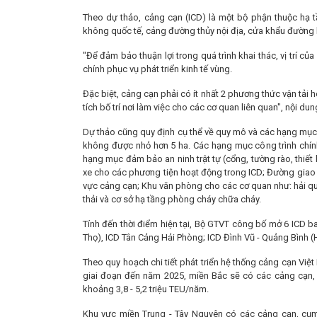
Theo dự thảo, cảng cạn (ICD) là một bộ phận thuộc hạ t
không quốc tế, cảng đường thủy nội địa, cửa khẩu đường 
"Để đảm bảo thuận lợi trong quá trình khai thác, vị trí c
chính phục vụ phát triển kinh tế vùng.
Đặc biệt, cảng cạn phải có ít nhất 2 phương thức vận tải 
tích bố trí nơi làm việc cho các cơ quan liên quan", nội du
Dự thảo cũng quy định cụ thể về quy mô và các hạng mục l
không được nhỏ hơn 5 ha. Các hạng mục công trình chính
hạng mục đảm bảo an ninh trật tự (cổng, tường rào, thiết bị
xe cho các phương tiện hoạt động trong ICD; Đường giao t
vực cảng cạn; Khu văn phòng cho các cơ quan như: hải quan
thải và cơ sở hạ tầng phòng cháy chữa cháy.
Tính đến thời điểm hiện tại, Bộ GTVT công bố mở 6 ICD b
Thọ), ICD Tân Cảng Hải Phòng; ICD Đình Vũ - Quảng Bình (
Theo quy hoạch chi tiết phát triển hệ thống cảng cạn V
giai đoạn đến năm 2025, miền Bắc sẽ có các cảng cạn,
khoảng 3,8 - 5,2 triệu TEU/năm.
Khu vực miền Trung - Tây Nguyên có các cảng cạn, cụm