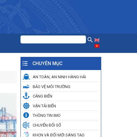
CHUYÊN MỤC
AN TOÀN, AN NINH HÀNG HẢI
BẢO VỆ MÔI TRƯỜNG
CẢNG BIỂN
VẬN TẢI BIỂN
THÔNG TIN IMO
CHUYỂN ĐỔI SỐ
KHCN VÀ ĐỔI MỚI SÁNG TẠO