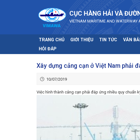
Skip to main content
CỤC HÀNG HẢI VÀ ĐƯỜ
VIETNAM MARITIME AND WATERWAY 
TRANG CHỦ
GIỚI THIỆU
TIN TỨC
VĂN BẢ
HỎI ĐÁP
Xây dựng cảng cạn ở Việt Nam phải đ
10/07/2019
Việc hình thành cảng cạn phải đáp ứng nhiều quy chuẩn kỹ 