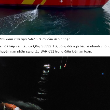
ìm kiếm cứu nạn SAR 631 rời cầu đi cứu nạn
ạn đã tiếp cận tàu cá QNg 95392 TS, cùng đội ngũ bác sĩ nhanh chóng
chuyển nạn nhân sang tàu SAR 631 trong điều kiện an toàn.