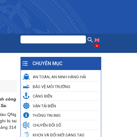
CHUYÊN MỤC
AN TOÀN, AN NINH HÀNG HẢI
BẢO VỆ MÔI TRƯỜNG
CẢNG BIỂN
ành công
 Sa.
VẬN TẢI BIỂN
 tàu QNg
THÔNG TIN IMO
i bị tai
CHUYỂN ĐỔI SỐ
oảng 314
KHCN VÀ ĐỔI MỚI SÁNG TẠO