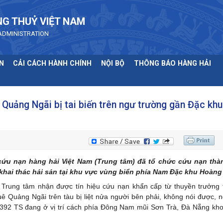
NG THUỶ VIỆT NAM
ADMINISTRATION
N
CẢI CÁCH HÀNH CHÍNH
NỘI BỘ
THÔNG BÁO HÀNG HẢI
uảng Ngãi bị tai biến trên ngư trường gần Đặc khu
 cứu nạn hàng hải Việt Nam (Trung tâm) đã tổ chức cứu nạn th
khai thác hải sản tại khu vực vùng biển phía Nam Đặc khu Hoàng
, Trung tâm nhận được tín hiệu cứu nạn khẩn cấp từ thuyền trưởng
Quảng Ngãi trên tàu bị liệt nửa người bên phải, không nói được, ngh
 95392 TS đang ở vị trí cách phía Đông Nam mũi Sơn Trà, Đà Nẵng kh