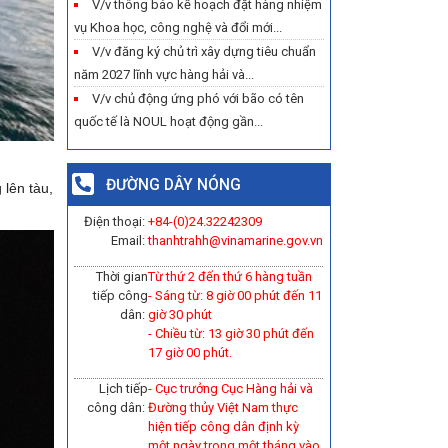
V/v thông báo kế hoạch đặt hàng nhiệm
vụ Khoa học, công nghệ và đổi mới...
V/v đăng ký chủ trì xây dựng tiêu chuẩn
năm 2027 lĩnh vực hàng hải và...
V/v chủ động ứng phó với bão có tên
quốc tế là NOUL hoạt động gần...
ĐƯỜNG DÂY NÓNG
 lên tàu,
Điện thoại:
+84-(0)
24.32242309
Email:
thanhtrahh@vinamarine.gov.vn
Thời gian
Từ thứ 2 đến thứ 6 hàng tuần
tiếp công
- Sáng từ: 8 giờ 00 phút đến 11
dân:
giờ 30 phút
- Chiều từ: 13 giờ 30 phút đến
17 giờ 00 phút.
Lịch tiếp
- Cục trưởng Cục Hàng hải và
công dân:
Đường thủy Việt Nam thực
hiện tiếp công dân định kỳ
một ngày trong một tháng vào