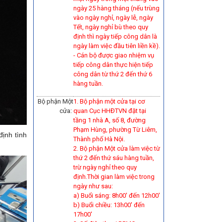
ngày 25 hàng tháng (nếu trùng
vào ngày nghỉ, ngày lễ, ngày
Tết, ngày nghỉ bù theo quy
định thì ngày tiếp công dân là
ngày làm việc đầu tiên liền kề).
-
Cán bộ được giao nhiệm vụ
tiếp công dân thực hiện tiếp
công dân từ thứ 2 đến thứ 6
hàng tuần.
Bộ phận Một
1. Bộ phận một cửa tại cơ
cửa:
quan Cục HHĐTVN đặt tại
tầng 1 nhà A, số 8, đường
Phạm Hùng, phường Từ Liêm,
định tình
Thành phố Hà Nội.
2. Bộ phận Một cửa làm việc từ
thứ 2 đến thứ sáu hàng tuần,
trừ ngày nghỉ theo quy
định.Thời gian làm việc trong
ngày như sau:
a) Buổi sáng: 8h00' đến 12h00'
b) Buổi chiều: 13h00' đến
17h00'