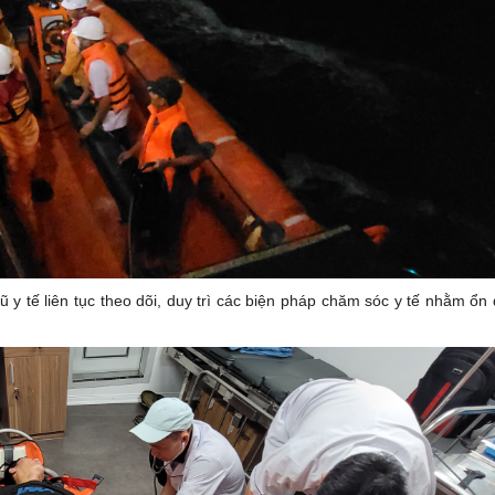
 y tế liên tục theo dõi, duy trì các biện pháp chăm sóc y tế nhằm ổn 