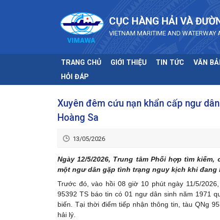
Skip to main content
CỤC HÀNG HẢI VÀ ĐƯỜ
VIETNAM MARITIME AND WATERWAY 
TRANG CHỦ
GIỚI THIỆU
TIN TỨC
VĂN BẢ
HỎI ĐÁP
Xuyên đêm cứu nạn khẩn cấp ngư dân Q
Hoàng Sa
13/05/2026
Ngày 12/5/2026, Trung tâm Phối hợp tìm kiếm,
một ngư dân gặp tình trạng nguy kịch khi đang 
Trước đó, vào hồi 08 giờ 10 phút ngày 11/5/2026
95392 TS báo tin có 01 ngư dân sinh năm 1971 quê 
biến. Tại thời điểm tiếp nhận thông tin, tàu QNg
hải lý.