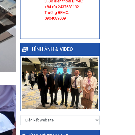
3. Số điện thoại BPMC:
+84-(0) 2437683192
Trường BPMC:
0904089009
HÌNH ẢNH & VIDEO