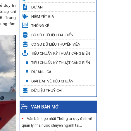
ể duy trì
DỰ ÁN
i sự chỉ
NIÊM YẾT GIÁ
26, Trung
rung tâm
THỐNG KÊ
CƠ SỞ DỮ LIỆU TÀU BIỂN
CƠ SỞ DỮ LIỆU THUYỀN VIÊN
TIÊU CHUẨN KỸ THUẬT CẢNG BIỂN
TIÊU CHUẨN KỸ THUẬT CẢNG BIỂN
DỰ ÁN JICA
GIẢI ĐÁP VỀ TIÊU CHUẨN
DỮ LIỆU THUỶ CHÍ
VĂN BẢN MỚI
Văn bản hợp nhất Thông tư quy định về
quản lý nhà nước chuyên ngành tại...