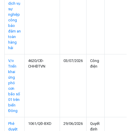
dịch vụ
sự
nghiệp
công
bảo
đảm an
toàn
hàng
hải
V/v
4620/CĐ-
03/07/2026
Công
Triển
CHHĐTVN
điện
khai
ứng
phó
cơn
bão số
01 trên
biển
Đông
Phê
1061/QĐ-BXD
29/06/2026
Quyết
duyệt
định