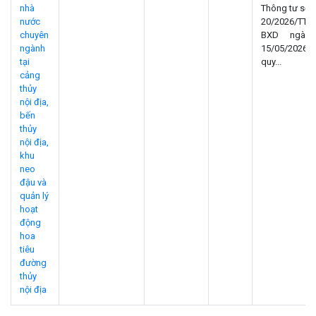
nhà
Thông tư số
nước
20/2026/TT-
chuyên
BXD ngày
ngành
15/05/2026
tại
quy...
cảng
thủy
nội địa,
bến
thủy
nội địa,
khu
neo
đậu và
quản lý
hoạt
động
hoa
tiêu
đường
thủy
nội địa