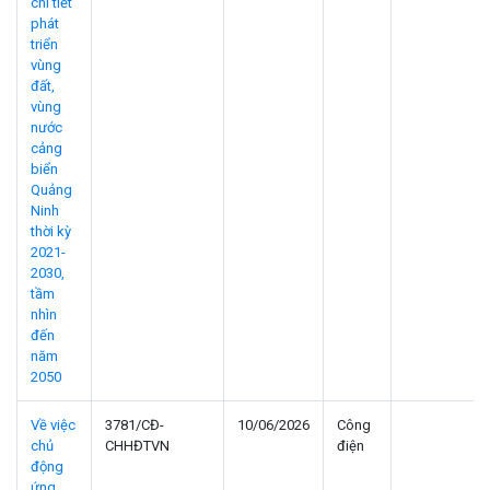
chi tiết
phát
triển
vùng
đất,
vùng
nước
cảng
biển
Quảng
Ninh
thời kỳ
2021-
2030,
tầm
nhìn
đến
năm
2050
Về việc
3781/CĐ-
10/06/2026
Công
chủ
CHHĐTVN
điện
động
ứng