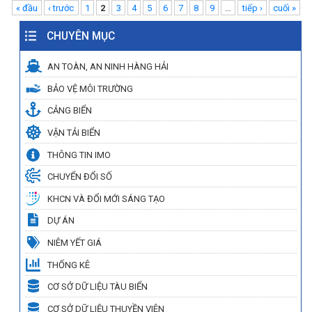
Pages
« đầu
‹ trước
1
2
3
4
5
6
7
8
9
…
tiếp ›
cuối »
CHUYÊN MỤC
AN TOÀN, AN NINH HÀNG HẢI
BẢO VỆ MÔI TRƯỜNG
CẢNG BIỂN
VẬN TẢI BIỂN
THÔNG TIN IMO
CHUYỂN ĐỔI SỐ
KHCN VÀ ĐỔI MỚI SÁNG TẠO
DỰ ÁN
NIÊM YẾT GIÁ
THỐNG KÊ
CƠ SỞ DỮ LIỆU TÀU BIỂN
CƠ SỞ DỮ LIỆU THUYỀN VIÊN