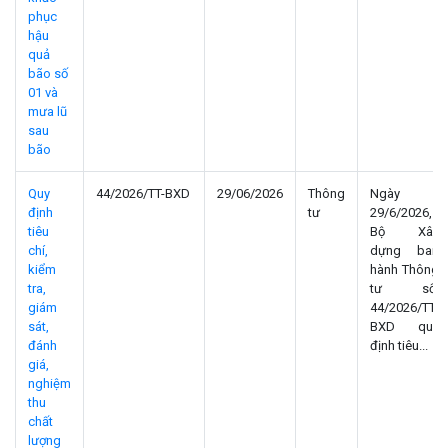
phục
hậu
quả
bão số
01 và
mưa lũ
sau
bão
Quy
44/2026/TT-BXD
29/06/2026
Thông
Ngày
định
tư
29/6/2026,
tiêu
Bộ Xây
chí,
dựng ban
kiểm
hành Thông
tra,
tư số:
giám
44/2026/TT-
sát,
BXD quy
đánh
định tiêu...
giá,
nghiệm
thu
chất
lượng