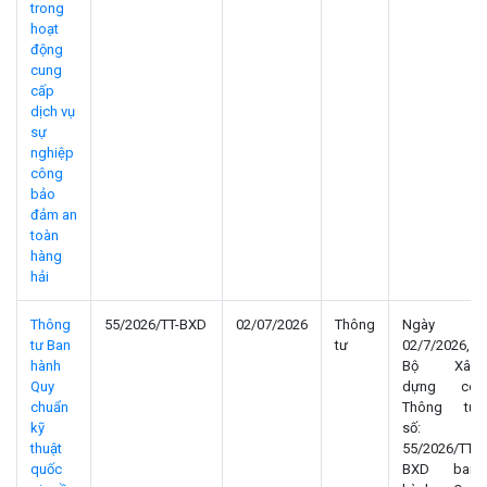
trong
hoạt
động
cung
cấp
dịch vụ
sự
nghiệp
công
bảo
đảm an
toàn
hàng
hải
Thông
55/2026/TT-BXD
02/07/2026
Thông
Ngày
tư Ban
tư
02/7/2026,
hành
Bộ Xây
Quy
dựng có
chuẩn
Thông tư
kỹ
số:
thuật
55/2026/TT-
quốc
BXD ban