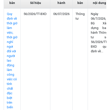
bản
Số hiệu
hành
bản
nội dung
Quy
56/2026/TT-BXD
06/07/2026
Thông
Ngày
định về
tư
06/7/2026,
thời giờ
Bộ Xây
làm
dựng ban
việc,
hành Thông
thời giờ
tư số
nghỉ
56/2026/TT-
ngơi
BXD quy
đối với
định về...
người
lao
động
làm
công
việc có
tính
chất
đặc
biệt
trên
biển