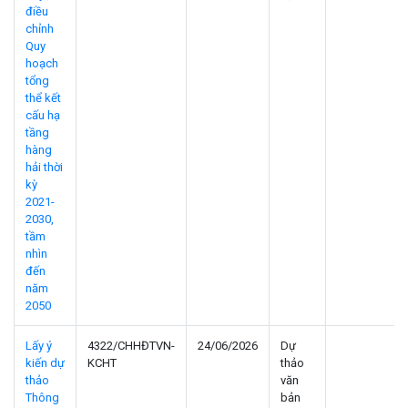
điều
chỉnh
Quy
hoạch
tổng
thể kết
cấu hạ
tầng
hàng
hải thời
kỳ
2021-
2030,
tầm
nhìn
đến
năm
2050
Lấy ý
4322/CHHĐTVN-
24/06/2026
Dự
kiến dự
KCHT
thảo
thảo
văn
Thông
bản