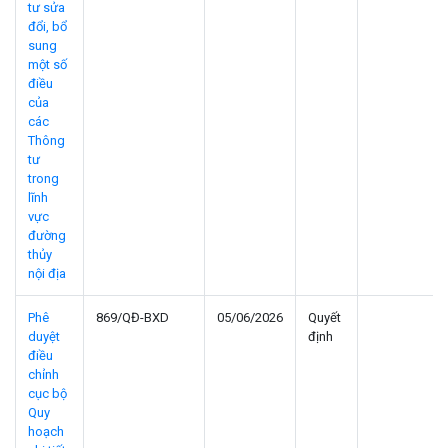
tư sửa
đổi, bổ
sung
một số
điều
của
các
Thông
tư
trong
lĩnh
vực
đường
thủy
nội địa
Phê
869/QĐ-BXD
05/06/2026
Quyết
duyệt
định
điều
chỉnh
cục bộ
Quy
hoạch