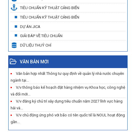
TIÊU CHUẨN KỸ THUẬT CẢNG BIỂN
TIÊU CHUẨN KỸ THUẬT CẢNG BIỂN
DỰ ÁN JICA
GIẢI ĐÁP VỀ TIÊU CHUẨN
DỮ LIỆU THUỶ CHÍ
VĂN BẢN MỚI
Văn bản hợp nhất Thông tư quy định về quản lý nhà nước chuyên
ngành tại...
V/v thông báo kế hoạch đặt hàng nhiệm vụ Khoa học, công nghệ
và đổi mới...
V/v đăng ký chủ trì xây dựng tiêu chuẩn năm 2027 lĩnh vực hàng
hải và...
V/v chủ động ứng phó với bão có tên quốc tế là NOUL hoạt động
gần...