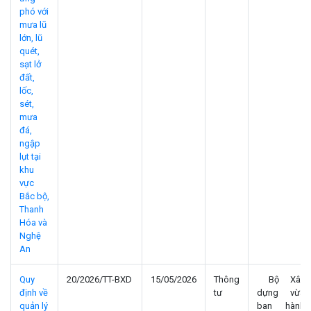
phó với
mưa lũ
lớn, lũ
quét,
sạt lở
đất,
lốc,
sét,
mưa
đá,
ngập
lụt tại
khu
vực
Bắc bộ,
Thanh
Hóa và
Nghệ
An
Quy
20/2026/TT-BXD
15/05/2026
Thông
Bộ Xây
định về
tư
dựng vừa
quản lý
ban hành