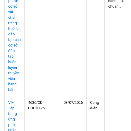
gia về
hành Quy
cơ sở
chuẩn...
vật
chất,
trang
thiết bị
đào
tạo của
cơ sở
đào
tạo,
huấn
luyện
thuyền
viên
hàng
hải
V/v
4636/CĐ-
03/07/2026
Công
Tập
CHHĐTVN
điện
trung
ứng
phó,
khắc