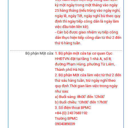
kỳ một ngày trong một tháng vào ngày
25 hàng tháng (nếu trùng vào ngày nghỉ,
ngày lễ, ngày Tết, ngày nghỉ bù theo quy
định thì ngày tiếp công dân là ngày làm
việc đầu tiên liền kề).
-
Cán bộ được giao nhiệm vụ tiếp công
dân thực hiện tiếp công dân từ thứ 2 đến
thứ 6 hàng tuần.
Bộ phận Một cửa:
1. Bộ phận một cửa tại cơ quan Cục
HHĐTVN đặt tại tầng 1 nhà A, số 8,
đường Phạm Hùng, phường Từ Liêm,
Thành phố Hà Nội.
2. Bộ phận Một cửa làm việc từ thứ 2 đến
thứ sáu hàng tuần, trừ ngày nghỉ theo
quy định.Thời gian làm việc trong ngày
như sau:
a) Buổi sáng: 8h00' đến 12h00'
b) Buổi chiều: 13h00' đến 17h00'
3. Số điện thoại BPMC:
+84-(0) 2437683192
Trường BPMC:
0904089009