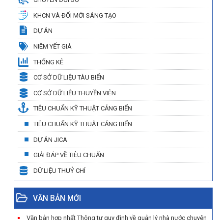
KHCN VÀ ĐỔI MỚI SÁNG TẠO
DỰ ÁN
NIÊM YẾT GIÁ
THỐNG KÊ
CƠ SỞ DỮ LIỆU TÀU BIỂN
CƠ SỞ DỮ LIỆU THUYỀN VIÊN
TIÊU CHUẨN KỸ THUẬT CẢNG BIỂN
TIÊU CHUẨN KỸ THUẬT CẢNG BIỂN
DỰ ÁN JICA
GIẢI ĐÁP VỀ TIÊU CHUẨN
DỮ LIỆU THUỶ CHÍ
VĂN BẢN MỚI
Văn bản hợp nhất Thông tư quy định về quản lý nhà nước chuyên