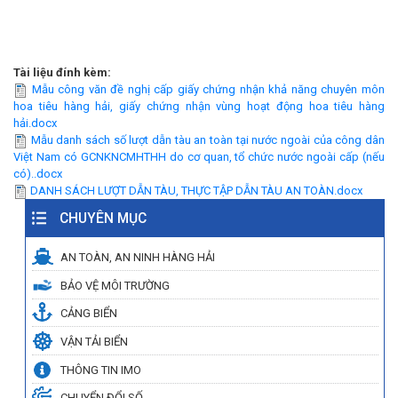
Tài liệu đính kèm:
Mẫu công văn đề nghị cấp giấy chứng nhận khả năng chuyên môn
hoa tiêu hàng hải, giấy chứng nhận vùng hoạt động hoa tiêu hàng
hải.docx
Mẫu danh sách số lượt dẫn tàu an toàn tại nước ngoài của công dân
Việt Nam có GCNKNCMHTHH do cơ quan, tổ chức nước ngoài cấp (nếu
có)..docx
DANH SÁCH LƯỢT DẪN TÀU, THỰC TẬP DẪN TÀU AN TOÀN.docx
CHUYÊN MỤC
AN TOÀN, AN NINH HÀNG HẢI
BẢO VỆ MÔI TRƯỜNG
CẢNG BIỂN
VẬN TẢI BIỂN
THÔNG TIN IMO
CHUYỂN ĐỔI SỐ