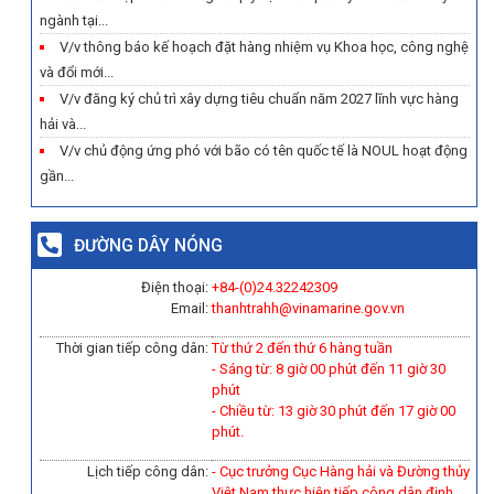
ngành tại...
V/v thông báo kế hoạch đặt hàng nhiệm vụ Khoa học, công nghệ
và đổi mới...
V/v đăng ký chủ trì xây dựng tiêu chuẩn năm 2027 lĩnh vực hàng
hải và...
V/v chủ động ứng phó với bão có tên quốc tế là NOUL hoạt động
gần...
ĐƯỜNG DÂY NÓNG
Điện thoại:
+84-(0)
24.32242309
Email:
thanhtrahh@vinamarine.gov.vn
Thời gian tiếp công dân:
Từ thứ 2 đến thứ 6 hàng tuần
- Sáng từ: 8 giờ 00 phút đến 11 giờ 30
phút
- Chiều từ: 13 giờ 30 phút đến 17 giờ 00
phút.
Lịch tiếp công dân:
- Cục trưởng Cục Hàng hải và Đường thủy
Việt Nam thực hiện tiếp công dân định