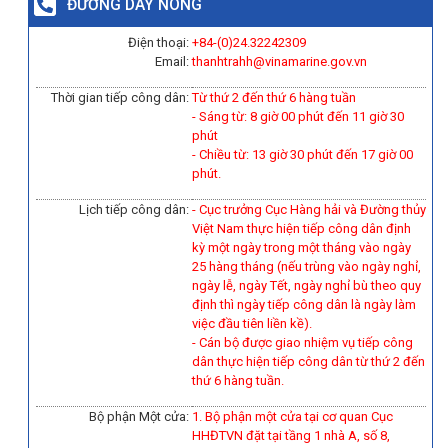
ĐƯỜNG DÂY NÓNG
Điện thoại:
+84-(0)
24.32242309
Email:
thanhtrahh@vinamarine.gov.vn
Thời gian tiếp công dân:
Từ thứ 2 đến thứ 6 hàng tuần
- Sáng từ: 8 giờ 00 phút đến 11 giờ 30
phút
- Chiều từ: 13 giờ 30 phút đến 17 giờ 00
phút.
Lịch tiếp công dân:
- Cục trưởng Cục Hàng hải và Đường thủy
Việt Nam thực hiện tiếp công dân định
kỳ một ngày trong một tháng vào ngày
25 hàng tháng (nếu trùng vào ngày nghỉ,
ngày lễ, ngày Tết, ngày nghỉ bù theo quy
định thì ngày tiếp công dân là ngày làm
việc đầu tiên liền kề).
-
Cán bộ được giao nhiệm vụ tiếp công
dân thực hiện tiếp công dân từ thứ 2 đến
thứ 6 hàng tuần.
Bộ phận Một cửa:
1. Bộ phận một cửa tại cơ quan Cục
HHĐTVN đặt tại tầng 1 nhà A, số 8,