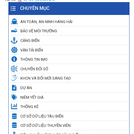
CHUYÊN MỤC
AN TOÀN, AN NINH HÀNG HẢI
BẢO VỆ MÔI TRƯỜNG
CẢNG BIỂN
VẬN TẢI BIỂN
THÔNG TIN IMO
CHUYỂN ĐỔI SỐ
KHCN VÀ ĐỔI MỚI SÁNG TẠO
DỰ ÁN
NIÊM YẾT GIÁ
THỐNG KÊ
CƠ SỞ DỮ LIỆU TÀU BIỂN
CƠ SỞ DỮ LIỆU THUYỀN VIÊN