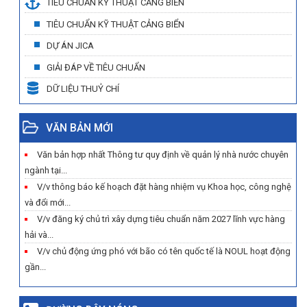
TIÊU CHUẨN KỸ THUẬT CẢNG BIỂN
TIÊU CHUẨN KỸ THUẬT CẢNG BIỂN
DỰ ÁN JICA
GIẢI ĐÁP VỀ TIÊU CHUẨN
DỮ LIỆU THUỶ CHÍ
VĂN BẢN MỚI
Văn bản hợp nhất Thông tư quy định về quản lý nhà nước chuyên
ngành tại...
V/v thông báo kế hoạch đặt hàng nhiệm vụ Khoa học, công nghệ
và đổi mới...
V/v đăng ký chủ trì xây dựng tiêu chuẩn năm 2027 lĩnh vực hàng
hải và...
V/v chủ động ứng phó với bão có tên quốc tế là NOUL hoạt động
gần...