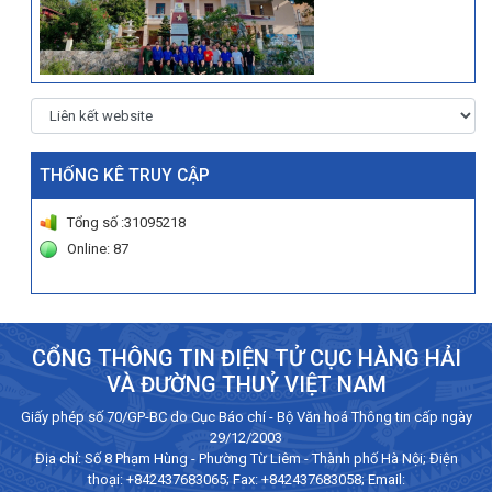
THỐNG KÊ TRUY CẬP
Tổng số :31095218
Online: 87
CỔNG THÔNG TIN ĐIỆN TỬ CỤC HÀNG HẢI
VÀ ĐƯỜNG THUỶ VIỆT NAM
Giấy phép số 70/GP-BC do Cục Báo chí - Bộ Văn hoá Thông tin cấp ngày
29/12/2003
Địa chỉ: Số 8 Phạm Hùng - Phường Từ Liêm - Thành phố Hà Nội; Điện
thoại:
+842437683065
; Fax: +842437683058; Email: