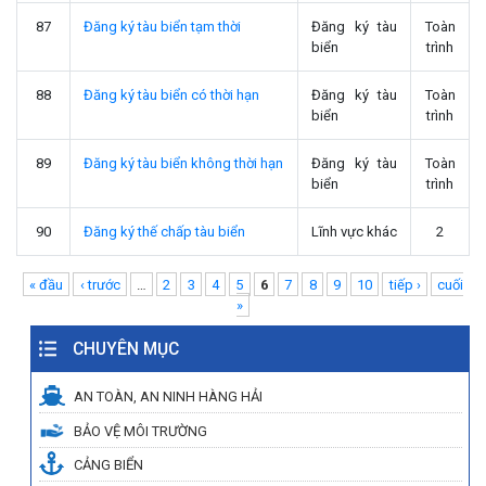
87
Đăng ký tàu biển tạm thời
Đăng ký tàu
Toàn
biển
trình
88
Đăng ký tàu biển có thời hạn
Đăng ký tàu
Toàn
biển
trình
89
Đăng ký tàu biển không thời hạn
Đăng ký tàu
Toàn
biển
trình
90
Đăng ký thế chấp tàu biển
Lĩnh vực khác
2
Pages
« đầu
‹ trước
…
2
3
4
5
6
7
8
9
10
tiếp ›
cuối
»
CHUYÊN MỤC
AN TOÀN, AN NINH HÀNG HẢI
BẢO VỆ MÔI TRƯỜNG
CẢNG BIỂN