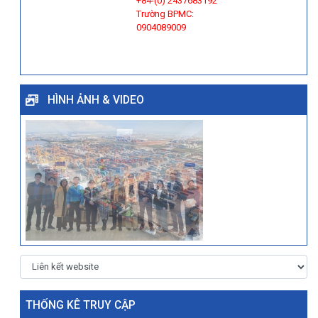
+84-(0) 2437683192
Trường BPMC:
0904089009
HÌNH ẢNH & VIDEO
THỐNG KÊ TRUY CẬP