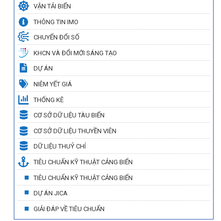
VẬN TẢI BIỂN
THÔNG TIN IMO
CHUYỂN ĐỔI SỐ
KHCN VÀ ĐỔI MỚI SÁNG TẠO
DỰ ÁN
NIÊM YẾT GIÁ
THỐNG KÊ
CƠ SỞ DỮ LIỆU TÀU BIỂN
CƠ SỞ DỮ LIỆU THUYỀN VIÊN
DỮ LIỆU THUỶ CHÍ
TIÊU CHUẨN KỸ THUẬT CẢNG BIỂN
TIÊU CHUẨN KỸ THUẬT CẢNG BIỂN
DỰ ÁN JICA
GIẢI ĐÁP VỀ TIÊU CHUẨN