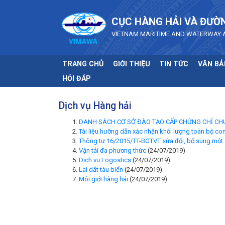
Skip to main content
CỤC HÀNG HẢI VÀ ĐƯỜ
VIETNAM MARITIME AND WATERWAY 
TRANG CHỦ
GIỚI THIỆU
TIN TỨC
VĂN BẢ
HỎI ĐÁP
Dịch vụ Hàng hải
DANH SÁCH CƠ SỞ ĐÀO TẠO CẤP CHỨNG CHỈ CHU
Tài liệu hưỡng dẫn xác nhận khối lượng toàn bộ con
Thông tư 16/2015/TT-BGTVT sửa đổi, bổ sung một
Vận tải đa phương thức
(24/07/2019)
Dịch vụ Logostics
(24/07/2019)
Lai dắt tàu biển
(24/07/2019)
Môi giới hàng hải
(24/07/2019)