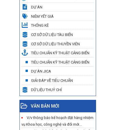
DỰ ÁN
NIÊM YẾT GIÁ
THỐNG KÊ
CƠ SỞ DỮ LIỆU TÀU BIỂN
CƠ SỞ DỮ LIỆU THUYỀN VIÊN
TIÊU CHUẨN KỸ THUẬT CẢNG BIỂN
TIÊU CHUẨN KỸ THUẬT CẢNG BIỂN
DỰ ÁN JICA
GIẢI ĐÁP VỀ TIÊU CHUẨN
DỮ LIỆU THUỶ CHÍ
VĂN BẢN MỚI
V/v thông báo kế hoạch đặt hàng nhiệm
vụ Khoa học, công nghệ và đổi mới...