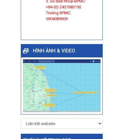
3. Số điện thoại BPMC:
+84-(0) 2437683192
Trường BPMC:
0904089009
HÌNH ẢNH & VIDEO