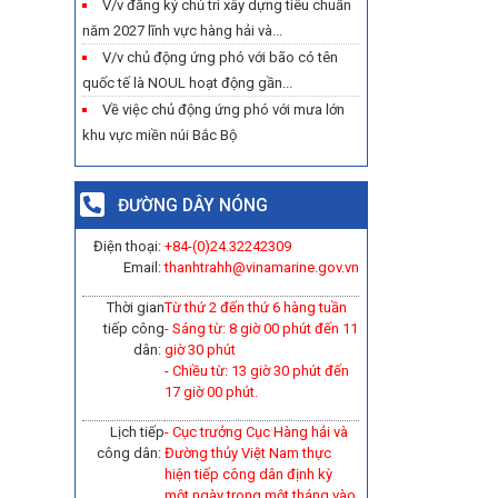
V/v đăng ký chủ trì xây dựng tiêu chuẩn
năm 2027 lĩnh vực hàng hải và...
V/v chủ động ứng phó với bão có tên
quốc tế là NOUL hoạt động gần...
Về việc chủ động ứng phó với mưa lớn
khu vực miền núi Bắc Bộ
ĐƯỜNG DÂY NÓNG
Điện thoại:
+84-(0)
24.32242309
Email:
thanhtrahh@vinamarine.gov.vn
Thời gian
Từ thứ 2 đến thứ 6 hàng tuần
tiếp công
- Sáng từ: 8 giờ 00 phút đến 11
dân:
giờ 30 phút
- Chiều từ: 13 giờ 30 phút đến
17 giờ 00 phút.
Lịch tiếp
- Cục trưởng Cục Hàng hải và
công dân:
Đường thủy Việt Nam thực
hiện tiếp công dân định kỳ
một ngày trong một tháng vào