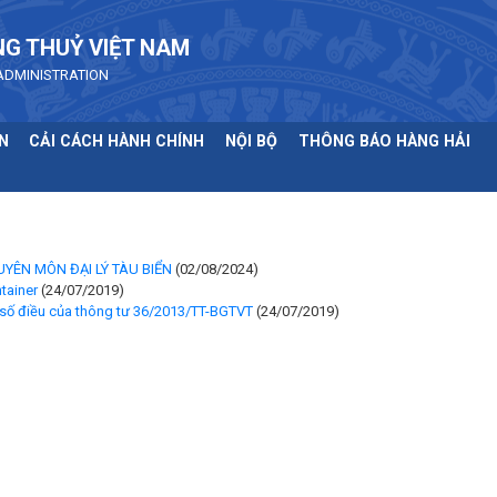
NG THUỶ VIỆT NAM
ADMINISTRATION
N
CẢI CÁCH HÀNH CHÍNH
NỘI BỘ
THÔNG BÁO HÀNG HẢI
YÊN MÔN ĐẠI LÝ TÀU BIỂN
(02/08/2024)
tainer
(24/07/2019)
 số điều của thông tư 36/2013/TT-BGTVT
(24/07/2019)